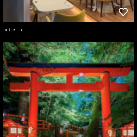
ｍｉｅｌｅ