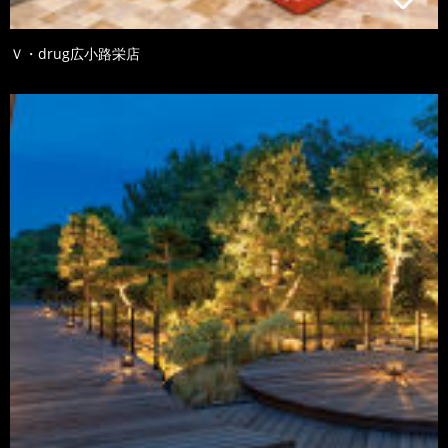
Ｖ・drug広小路栄店