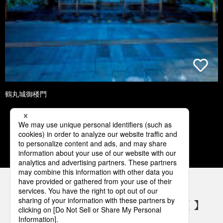
鶴丸城御楼門
1
2
3
4
5
パナソニックの電気設備 SNSアカウント