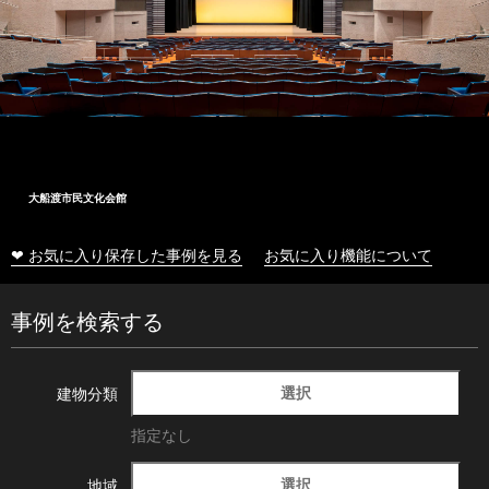
大船渡市民文化会館
❤ お気に入り保存した事例を見る
お気に入り機能について
事例を検索する
選択
建物分類
指定なし
選択
地域