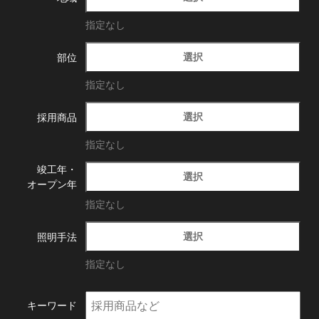
指定なし
選択
部位
指定なし
選択
採用商品
指定なし
竣工年・
選択
オープン年
指定なし
選択
照明手法
指定なし
キーワード