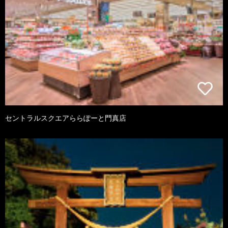
セントラルスクエアららぽーと門真店