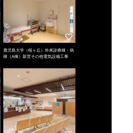
鹿児島大学（桜ヶ丘）外来診療棟・病
棟（A棟）新営その他電気設備工事