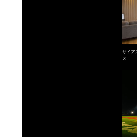
サイア
ス