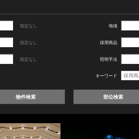
指定なし
地域
指定なし
採用商品
指定なし
照明手法
キーワード
物件検索
部位検索