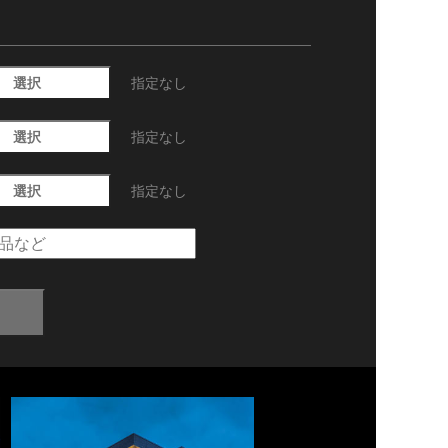
選択
指定なし
選択
指定なし
選択
指定なし