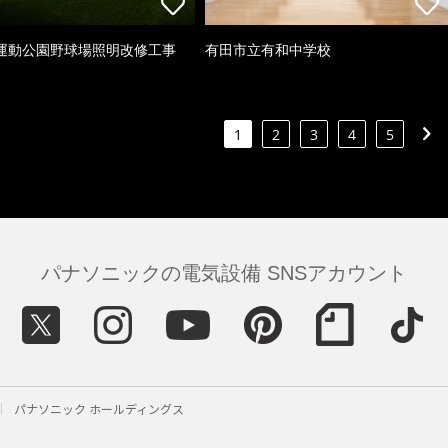
運動公園野球場照明改修工事
有田市立有和中学校
1
2
3
4
5
パナソニックの電気設備 SNSアカウント
パナソニック ホールディングス