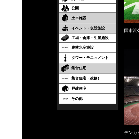
公園
土木施設
イベント・仮設施設
国市浜
工場・倉庫・生産施設
農林水産施設
タワー・モニュメント
集合住宅
集合住宅（改修）
戸建住宅
その他
デンカ