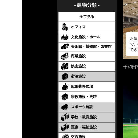
- 建物分類 -
全て見る
オフィス
文化施設・ホール
お気
で、
美術館・博物館・図書館
でき
商業施設
娯楽施設
十和田
宿泊施設
冠婚葬祭式場
宗教施設・史跡
スポーツ施設
学校・教育施設
医療・福祉施設
交通施設