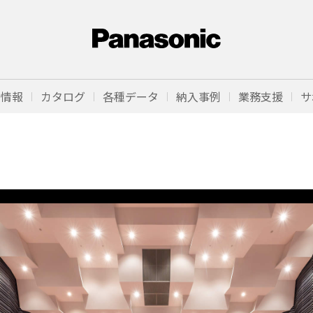
品情報
カタログ
各種データ
納入事例
業務支援
サ