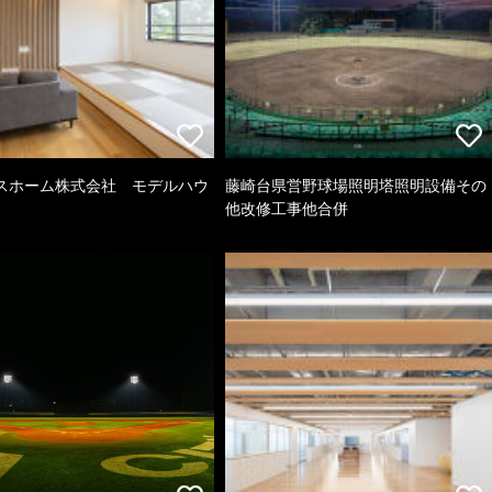
スホーム株式会社 モデルハウ
藤崎台県営野球場照明塔照明設備その
他改修工事他合併