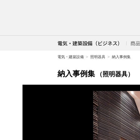
電気・建築設備（ビジネス）
商
電気・建築設備
照明器具
納入事例集
納入事例集
（照明器具）