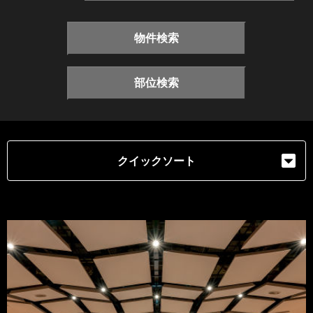
物件検索
部位検索
クイックソート