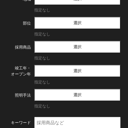
指定なし
選択
部位
指定なし
選択
採用商品
指定なし
竣工年・
選択
オープン年
指定なし
選択
照明手法
指定なし
キーワード