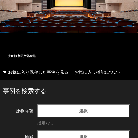
大船渡市民文化会館
❤ お気に入り保存した事例を見る
お気に入り機能について
事例を検索する
選択
建物分類
指定なし
選択
地域