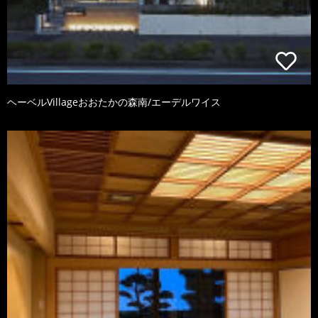
ヘーベルVillageおおたかの森南/エーデルワイス