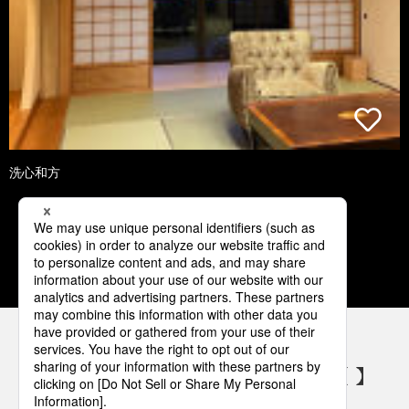
洗心和方
1
2
3
4
5
パナソニックの電気設備 SNSアカウント