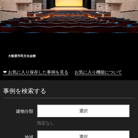
大船渡市民文化会館
❤ お気に入り保存した事例を見る
お気に入り機能について
事例を検索する
選択
建物分類
指定なし
選択
地域