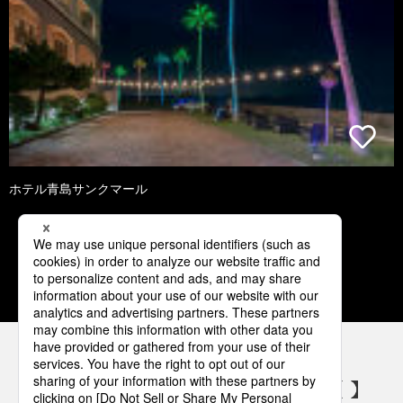
ホテル青島サンクマール
1
2
3
4
5
パナソニックの電気設備 SNSアカウント