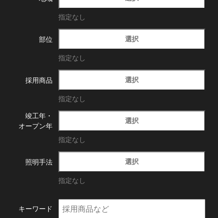
指定なし
選択
部位
指定なし
選択
採用商品
指定なし
竣工年・
選択
オープン年
指定なし
選択
照明手法
指定なし
キーワード