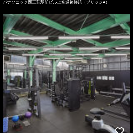
パナソニック西三荘駅前ビル上空通路接続（ブリッジA）