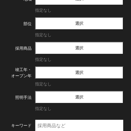
指定なし
選択
部位
指定なし
選択
採用商品
指定なし
竣工年・
選択
オープン年
指定なし
選択
照明手法
指定なし
キーワード