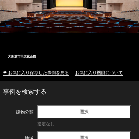
大船渡市民文化会館
❤ お気に入り保存した事例を見る
お気に入り機能について
事例を検索する
選択
建物分類
指定なし
選択
地域