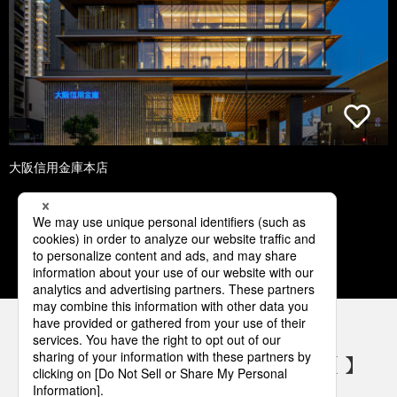
大阪信用金庫本店
1
2
3
4
5
パナソニックの電気設備 SNSアカウント