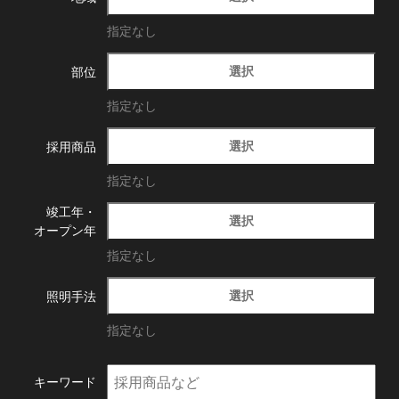
指定なし
選択
部位
指定なし
選択
採用商品
指定なし
竣工年・
選択
オープン年
指定なし
選択
照明手法
指定なし
キーワード