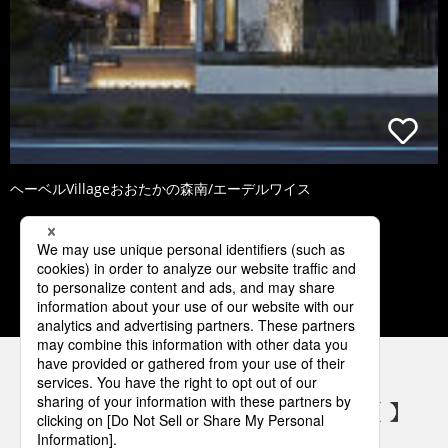
ヘーベルVillageおおたかの森南/エーデルワイス
1
2
3
4
5
パナソニックの電気設備 SNSアカウント