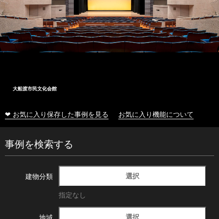
大船渡市民文化会館
❤ お気に入り保存した事例を見る
お気に入り機能について
事例を検索する
選択
建物分類
指定なし
選択
地域