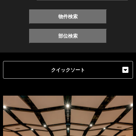
物件検索
部位検索
クイックソート