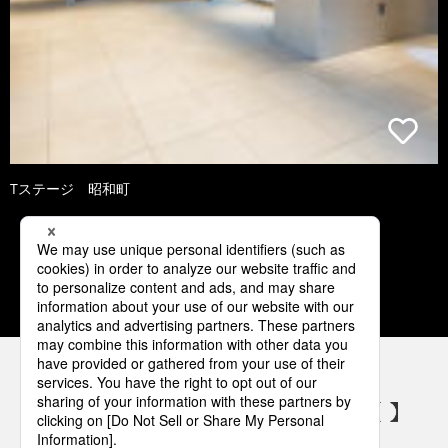
Tステージ 昭和町
2
3
4
5
6
パナソニックの電気設備 SNSアカウント