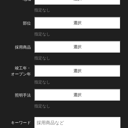
指定なし
選択
部位
指定なし
選択
採用商品
指定なし
竣工年・
選択
オープン年
指定なし
選択
照明手法
指定なし
キーワード