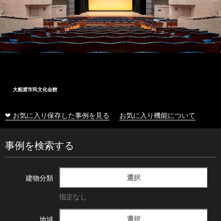
大船渡市民文化会館
❤ お気に入り保存した事例を見る
お気に入り機能について
事例を検索する
選択
建物分類
指定なし
選択
地域