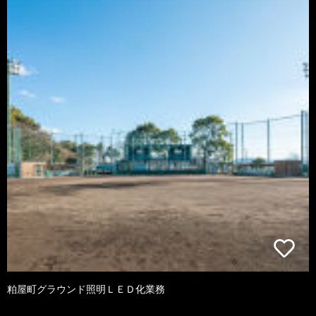
粕屋町グラウンド照明ＬＥＤ化業務