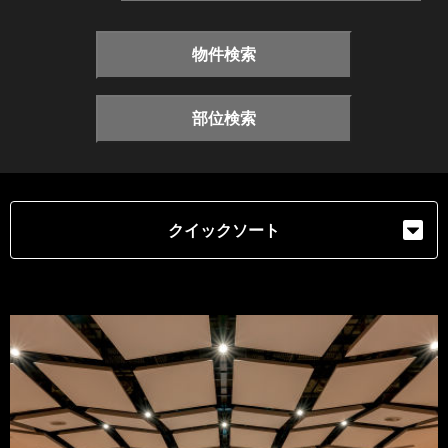
物件検索
部位検索
クイックソート