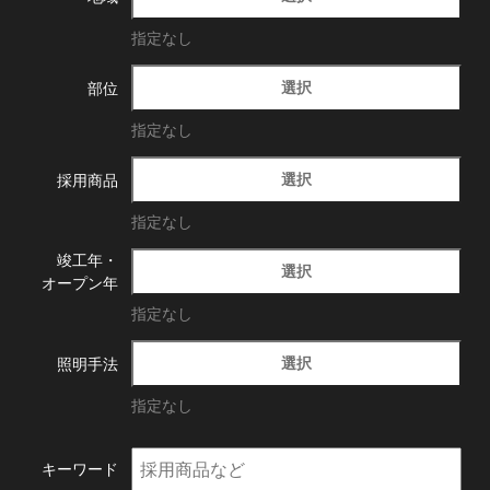
指定なし
選択
部位
指定なし
選択
採用商品
指定なし
竣工年・
選択
オープン年
指定なし
選択
照明手法
指定なし
キーワード