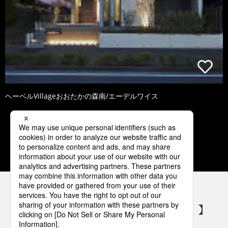
ヘーベルVillageおおたかの森南/エーデルワイス
1
2
3
4
5
パナソニックの電気設備 SNSアカウント