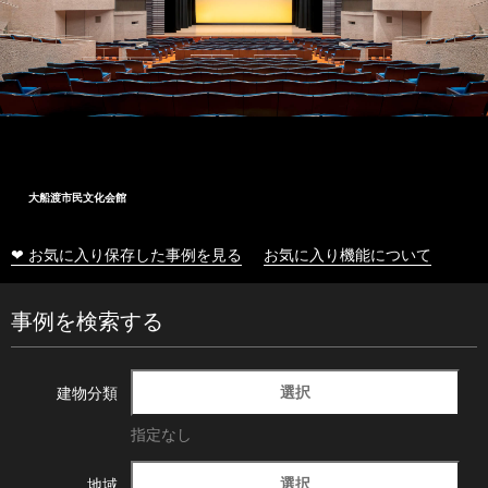
大船渡市民文化会館
❤ お気に入り保存した事例を見る
お気に入り機能について
事例を検索する
選択
建物分類
指定なし
選択
地域