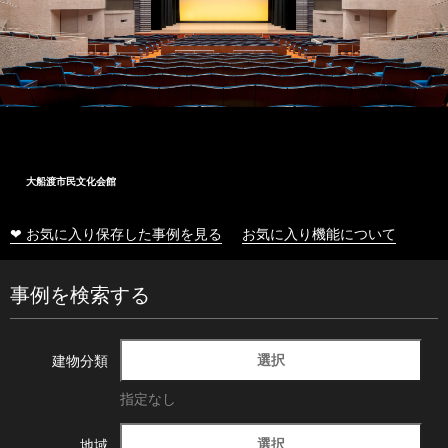
大船渡市民文化会館
❤ お気に入り保存した事例を見る
お気に入り機能について
事例を検索する
選択
建物分類
指定なし
選択
地域