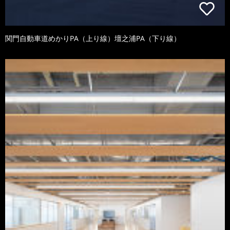
関門自動車道めかりPA（上り線）壇之浦PA（下り線）