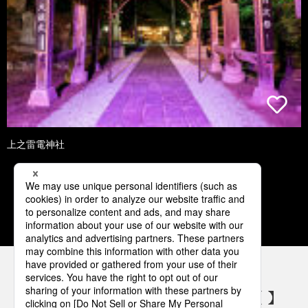
上之雷電神社
1
2
3
4
5
パナソニックの電気設備 SNSアカウント