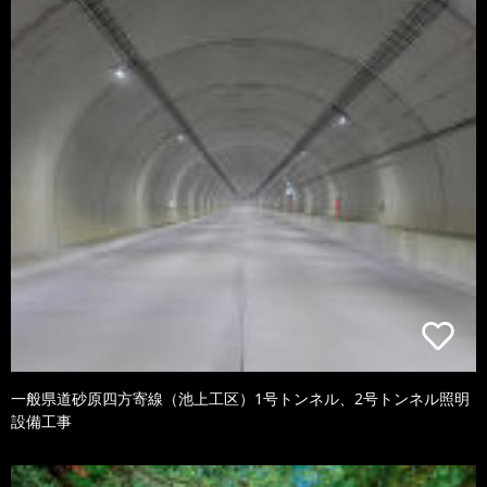
一般県道砂原四方寄線（池上工区）1号トンネル、2号トンネル照明
設備工事