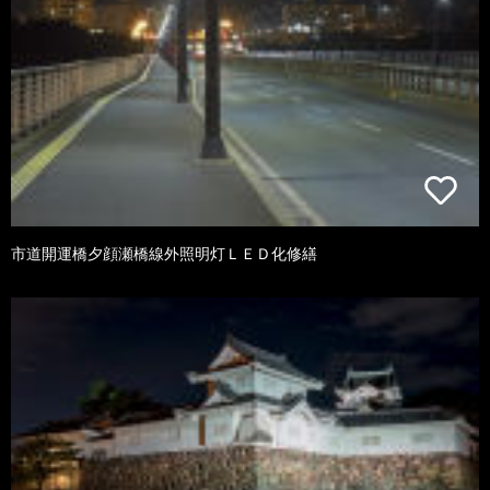
市道開運橋夕顔瀬橋線外照明灯ＬＥＤ化修繕