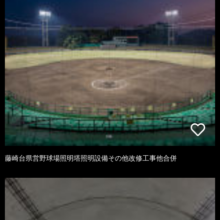
藤崎台県営野球場照明塔照明設備その他改修工事他合併