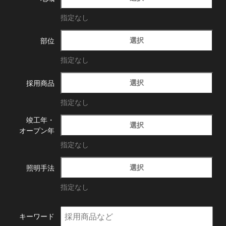
指定なし
選択
部位
指定なし
選択
採用商品
指定なし
竣工年・
選択
オープン年
指定なし
選択
照明手法
指定なし
キーワード