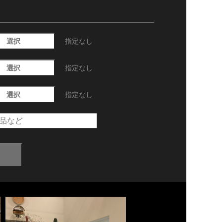
選択
指定なし
選択
指定なし
選択
指定なし