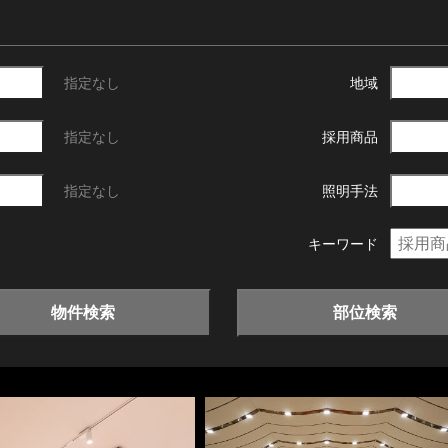
指定なし
地域
指定なし
採用商品
指定なし
照明手法
キーワード
物件検索
部位検索