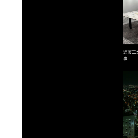
近藤工
事