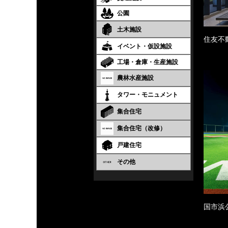
公園
土木施設
住友不
イベント・仮設施設
工場・倉庫・生産施設
農林水産施設
タワー・モニュメント
集合住宅
集合住宅（改修）
戸建住宅
その他
国市浜