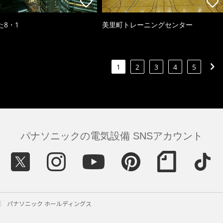
た8・1
美里町トレーニングセンター
1
2
3
4
5
パナソニックの電気設備 SNSアカウント
パナソニック ホールディングス