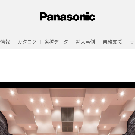
品情報
カタログ
各種データ
納入事例
業務支援
サ