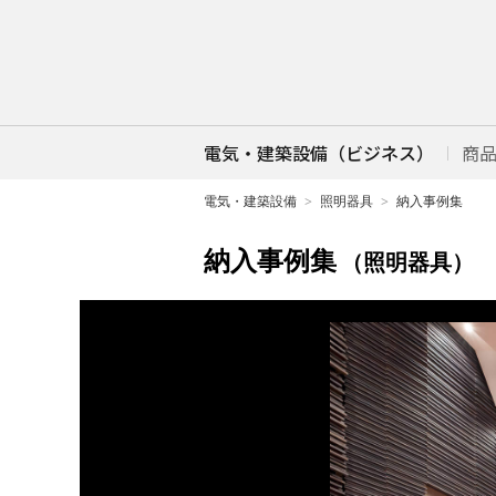
電気・建築設備（ビジネス）
商
電気・建築設備
照明器具
納入事例集
納入事例集
（照明器具）