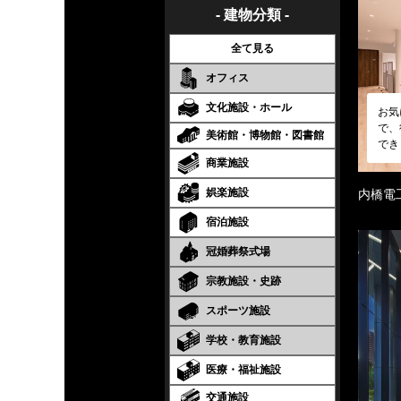
- 建物分類 -
全て見る
オフィス
文化施設・ホール
お気
で、
美術館・博物館・図書館
でき
商業施設
娯楽施設
内橋電
宿泊施設
冠婚葬祭式場
宗教施設・史跡
スポーツ施設
学校・教育施設
医療・福祉施設
交通施設