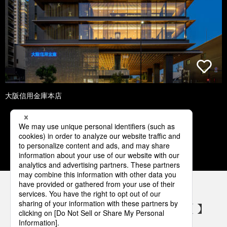
大阪信用金庫本店
1
2
3
4
5
パナソニックの電気設備 SNSアカウント