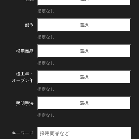
指定なし
選択
部位
指定なし
選択
採用商品
指定なし
竣工年・
選択
オープン年
指定なし
選択
照明手法
指定なし
キーワード