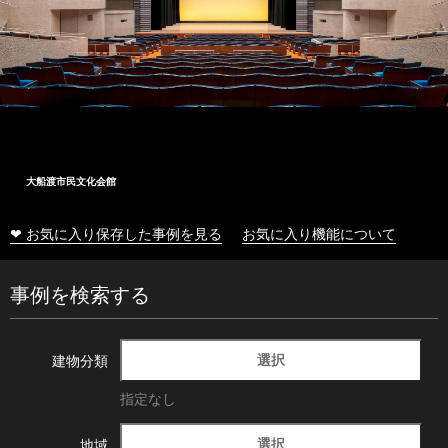
大船渡市民文化会館
❤ お気に入り保存した事例を見る
お気に入り機能について
事例を検索する
選択
建物分類
指定なし
選択
地域