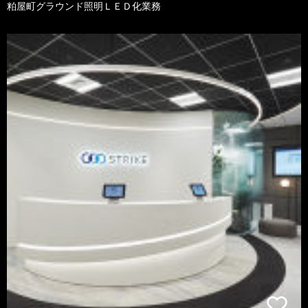
粕屋町グラウンド照明ＬＥＤ化業務