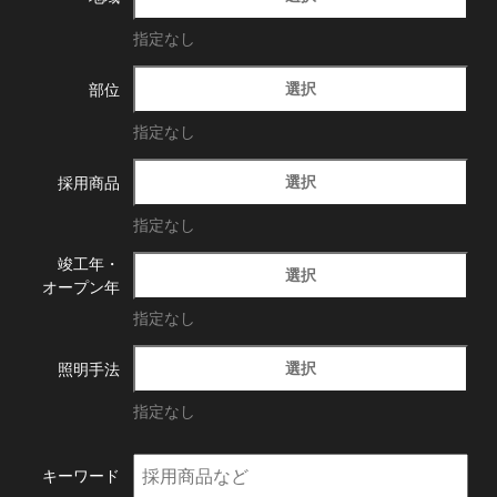
指定なし
選択
部位
指定なし
選択
採用商品
指定なし
竣工年・
選択
オープン年
指定なし
選択
照明手法
指定なし
キーワード