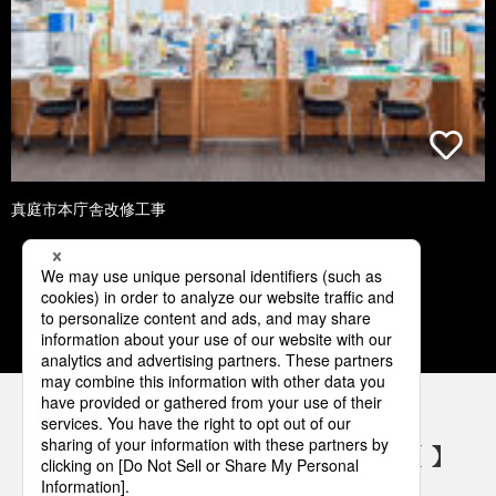
真庭市本庁舎改修工事
2
3
4
5
6
パナソニックの電気設備 SNSアカウント