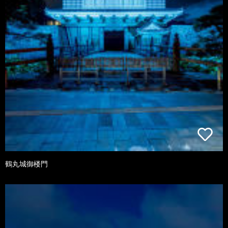
鶴丸城御楼門