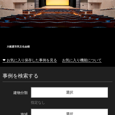
大船渡市民文化会館
❤ お気に入り保存した事例を見る
お気に入り機能について
事例を検索する
選択
建物分類
指定なし
選択
地域