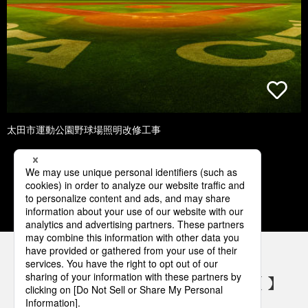
太田市運動公園野球場照明改修工事
1
2
3
4
5
パナソニックの電気設備 SNSアカウント