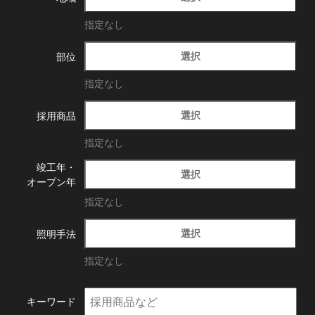
指定なし
選択
部位
指定なし
選択
採用商品
指定なし
竣工年・
選択
オープン年
指定なし
選択
照明手法
指定なし
キーワード