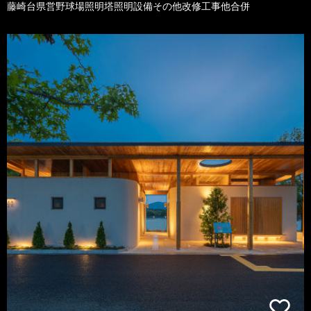
藤崎台県営野球場照明塔照明設備その他改修工事他合併