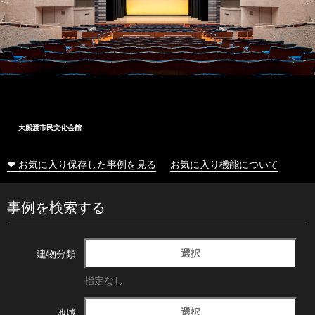
大船渡市民文化会館
❤ お気に入り保存した事例を見る
お気に入り機能について
事例を検索する
選択
建物分類
指定なし
選択
地域