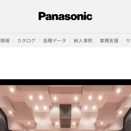
品情報
カタログ
各種データ
納入事例
業務支援
サ