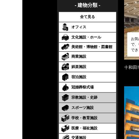
- 建物分類 -
全て見る
オフィス
文化施設・ホール
お気
で、
美術館・博物館・図書館
でき
商業施設
娯楽施設
十和田
宿泊施設
冠婚葬祭式場
宗教施設・史跡
スポーツ施設
学校・教育施設
医療・福祉施設
交通施設