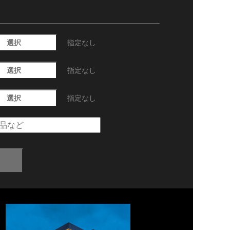
選択
指定なし
選択
指定なし
選択
指定なし