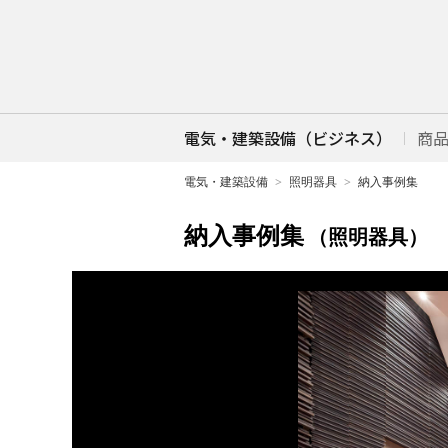
電気・建築設備（ビジネス）
商
電気・建築設備
照明器具
納入事例集
納入事例集
（照明器具）