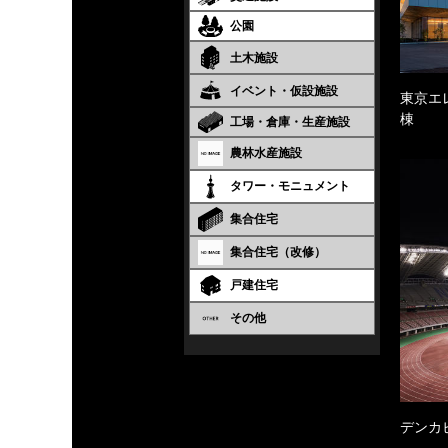
公園
土木施設
イベント・仮設施設
東京エ
棟
工場・倉庫・生産施設
農林水産施設
タワー・モニュメント
集合住宅
集合住宅（改修）
戸建住宅
その他
デンカ