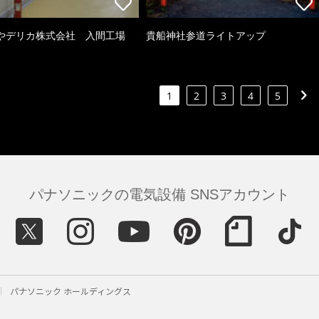
やデリカ株式会社 入間工場
貴船神社参道ライトアップ
1
2
3
4
5
パナソニックの電気設備 SNSアカウント
パナソニック ホールディングス