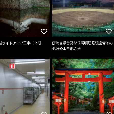
城ライトアップ工事（２期）
藤崎台県営野球場照明塔照明設備その
他改修工事他合併