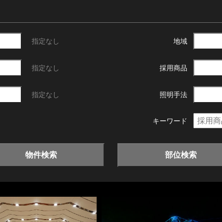
指定なし
地域
指定なし
採用商品
指定なし
照明手法
キーワード
物件検索
部位検索