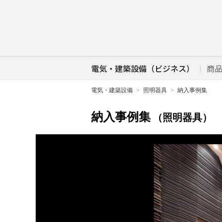
電気・建築設備（ビジネス）
商
電気・建築設備
照明器具
納入事例集
納入事例集
（照明器具）