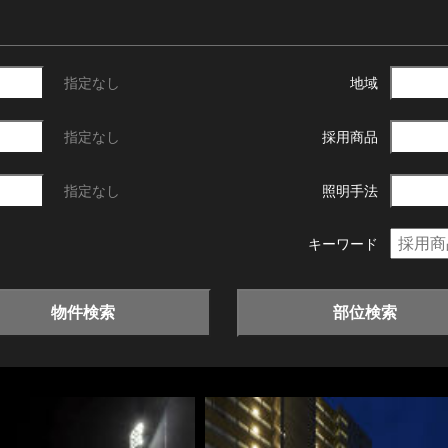
指定なし
地域
指定なし
採用商品
指定なし
照明手法
キーワード
物件検索
部位検索