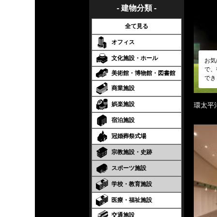
- 建物分類 -
全て見る
オフィス
文化施設・ホール
お気
で、
美術館・博物館・図書館
でき
商業施設
娯楽施設
環太平
宿泊施設
冠婚葬祭式場
宗教施設・史跡
スポーツ施設
学校・教育施設
医療・福祉施設
交通施設