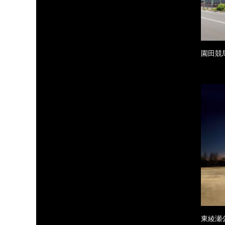
園田競
東綾瀬