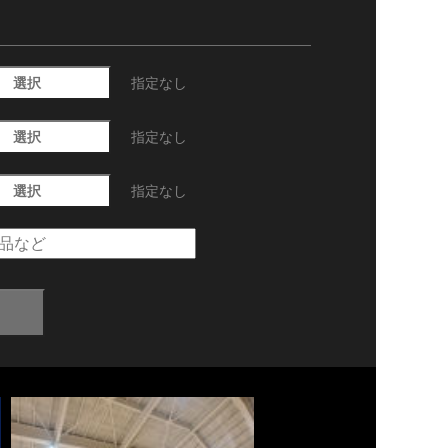
選択
指定なし
選択
指定なし
選択
指定なし