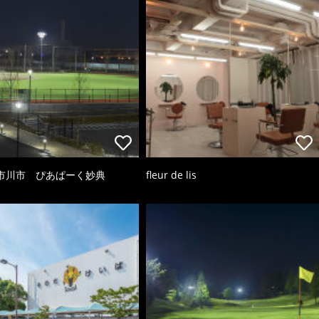
市川市 ぴあぱーく妙典
fleur de lis