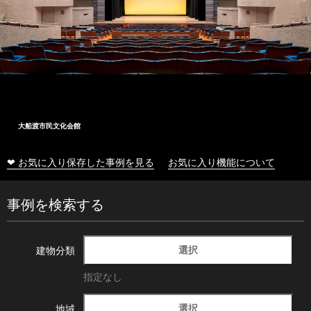
大船渡市民文化会館
❤ お気に入り保存した事例を見る
お気に入り機能について
事例を検索する
選択
建物分類
指定なし
選択
地域