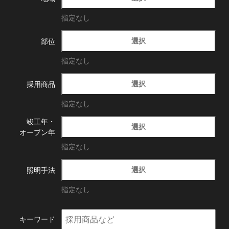
指定なし
選択
部位
指定なし
選択
採用商品
指定なし
竣工年・
選択
オープン年
指定なし
選択
照明手法
指定なし
キーワード