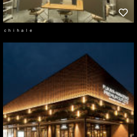
ｃｈｉｈａｌｅ