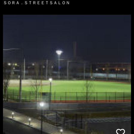
ＳＯＲＡ．ＳＴＲＥＥＴＳＡＬＯＮ