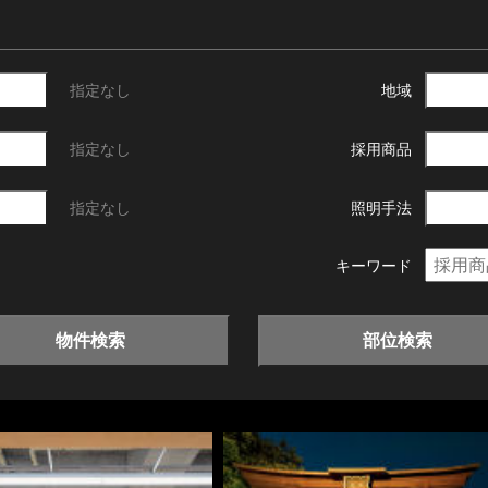
指定なし
地域
指定なし
採用商品
指定なし
照明手法
キーワード
物件検索
部位検索