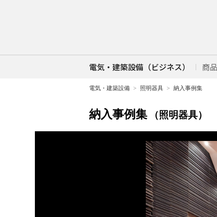
電気・建築設備（ビジネス）
商
電気・建築設備
照明器具
納入事例集
納入事例集
（照明器具）