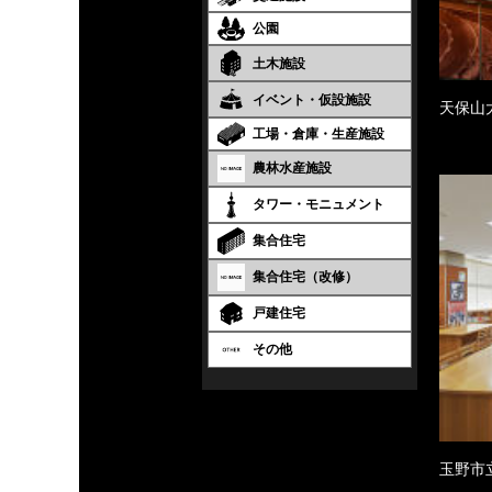
公園
土木施設
イベント・仮設施設
天保山
工場・倉庫・生産施設
農林水産施設
タワー・モニュメント
集合住宅
集合住宅（改修）
戸建住宅
その他
玉野市