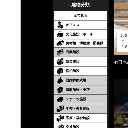
- 建物分類 -
全て見る
オフィス
文化施設・ホール
お気
で、
美術館・博物館・図書館
でき
商業施設
娯楽施設
有田市
宿泊施設
冠婚葬祭式場
宗教施設・史跡
スポーツ施設
学校・教育施設
医療・福祉施設
交通施設