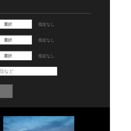
選択
指定なし
選択
指定なし
選択
指定なし