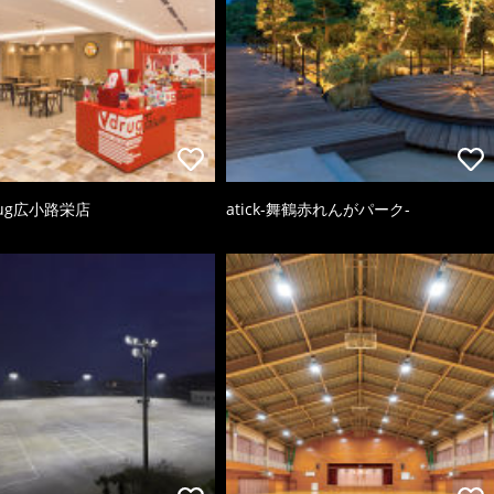
ug広小路栄店
atick-舞鶴赤れんがパーク-