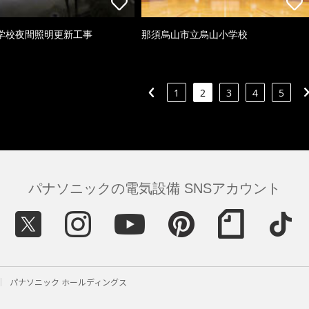
学校夜間照明更新工事
那須烏山市立烏山小学校
1
2
3
4
5
パナソニックの電気設備 SNSアカウント
パナソニック ホールディングス