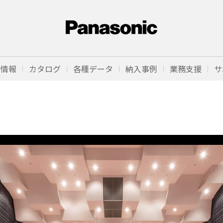
品情報
カタログ
各種データ
納入事例
業務支援
サ