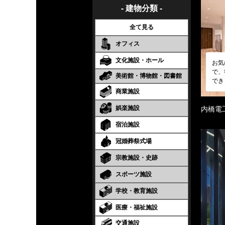
- 建物分類 -
全て見る
オフィス
文化施設・ホール
お気
で、
美術館・博物館・図書館
でき
商業施設
娯楽施設
内橋電
宿泊施設
冠婚葬祭式場
宗教施設・史跡
スポーツ施設
学校・教育施設
医療・福祉施設
交通施設