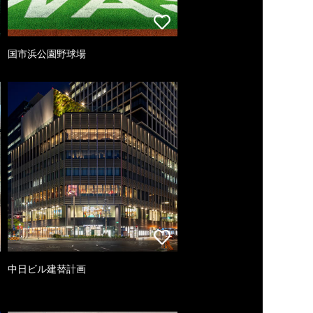
国市浜公園野球場
中日ビル建替計画