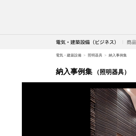
電気・建築設備（ビジネス）
商
電気・建築設備
照明器具
納入事例集
納入事例集
（照明器具）