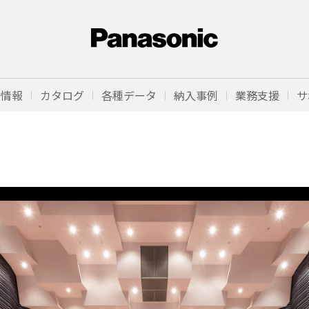
品情報
カタログ
各種データ
納入事例
業務支援
サ