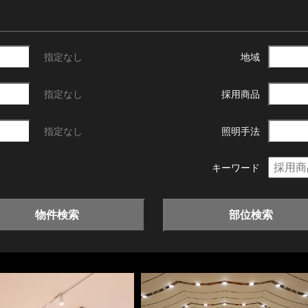
指定なし
地域
指定なし
採用商品
指定なし
照明手法
キーワード
物件検索
部位検索