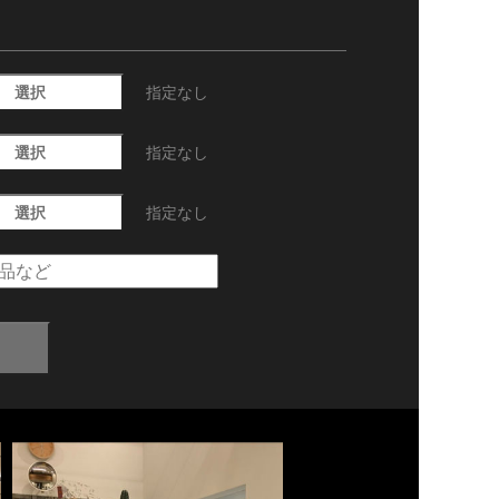
選択
指定なし
選択
指定なし
選択
指定なし