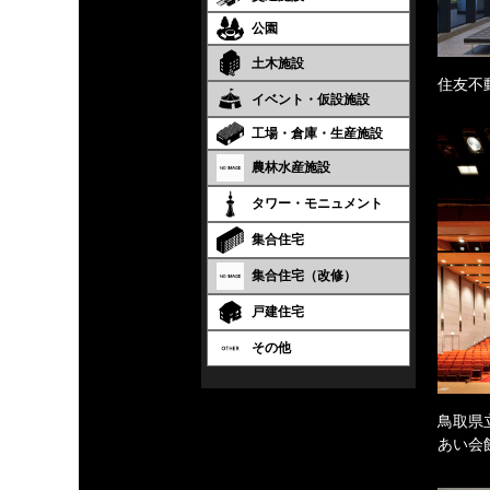
公園
土木施設
住友不
イベント・仮設施設
工場・倉庫・生産施設
農林水産施設
タワー・モニュメント
集合住宅
集合住宅（改修）
戸建住宅
その他
鳥取県
あい会