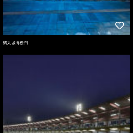
鶴丸城御楼門