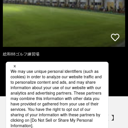
総和88ゴルフ練習場
1
2
3
4
5
パナソニックの電気設備 SNSアカウント