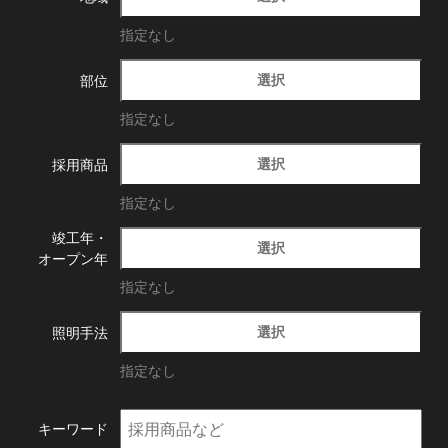
指定なし
選択
部位
指定なし
選択
採用商品
指定なし
竣工年・
選択
オープン年
指定なし
選択
照明手法
指定なし
キーワード