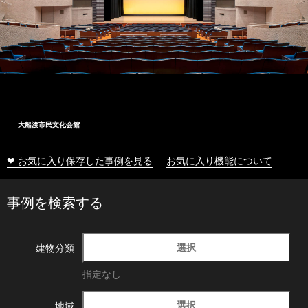
大船渡市民文化会館
❤ お気に入り保存した事例を見る
お気に入り機能について
事例を検索する
選択
建物分類
指定なし
選択
地域