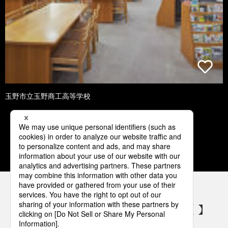
玉野市立玉野商工高等学校
1
2
3
4
5
パナソニックの電気設備 SNSアカウント