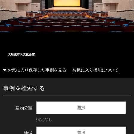
大船渡市民文化会館
❤ お気に入り保存した事例を見る
お気に入り機能について
事例を検索する
選択
建物分類
指定なし
選択
地域