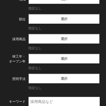
指定なし
選択
部位
指定なし
選択
採用商品
指定なし
竣工年・
選択
オープン年
指定なし
選択
照明手法
指定なし
キーワード