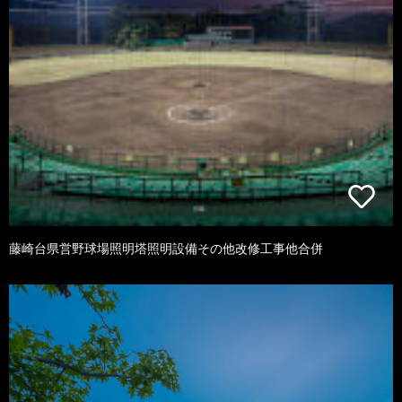
藤崎台県営野球場照明塔照明設備その他改修工事他合併