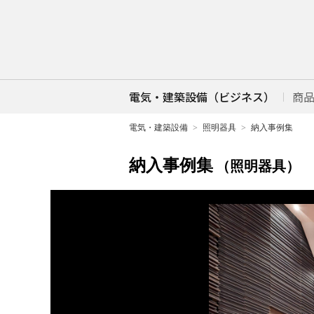
電気・建築設備（ビジネス）
商
電気・建築設備
照明器具
納入事例集
納入事例集
（照明器具）