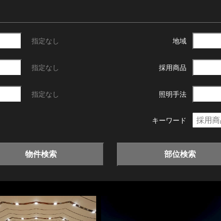
指定なし
地域
指定なし
採用商品
指定なし
照明手法
キーワード
物件検索
部位検索