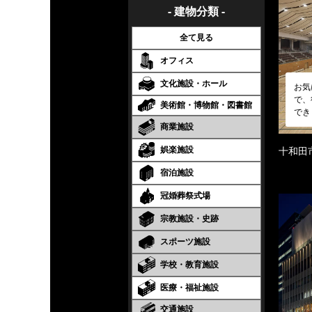
- 建物分類 -
全て見る
オフィス
文化施設・ホール
お気
で、
美術館・博物館・図書館
でき
商業施設
娯楽施設
十和田
宿泊施設
冠婚葬祭式場
宗教施設・史跡
スポーツ施設
学校・教育施設
医療・福祉施設
交通施設