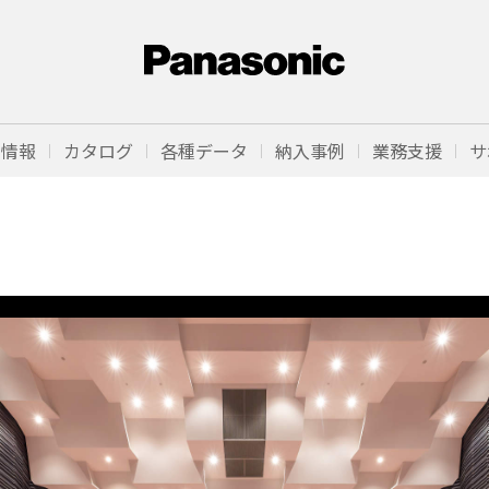
品情報
カタログ
各種データ
納入事例
業務支援
サ