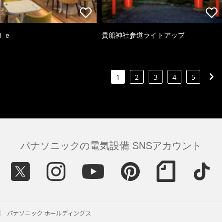
ｌｅ
貴船神社参道ライトアップ
1
2
3
4
5
パナソニックの電気設備 SNSアカウント
パナソニック ホールディングス