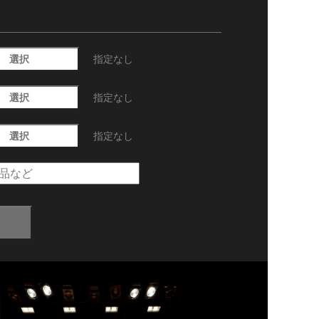
選択
指定なし
選択
指定なし
選択
指定なし