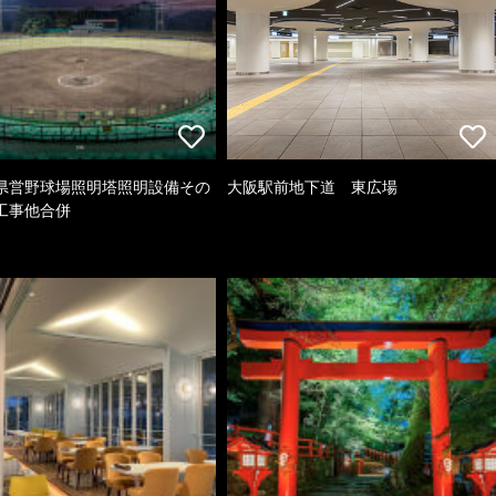
県営野球場照明塔照明設備その
大阪駅前地下道 東広場
工事他合併