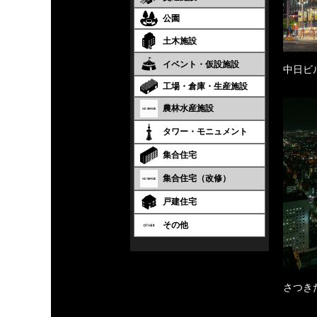
公園
土木施設
イベント・仮設施設
中日ビ
工場・倉庫・生産施設
農林水産施設
タワー・モニュメント
集合住宅
集合住宅（改修）
戸建住宅
その他
さつき