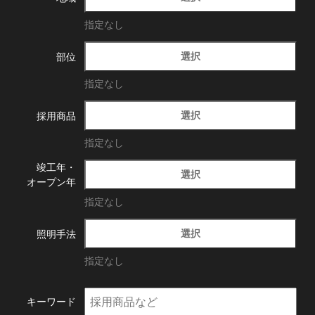
指定なし
選択
部位
指定なし
選択
採用商品
指定なし
竣工年・
選択
オープン年
指定なし
選択
照明手法
指定なし
キーワード