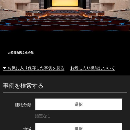
大船渡市民文化会館
❤ お気に入り保存した事例を見る
お気に入り機能について
事例を検索する
選択
建物分類
指定なし
選択
地域