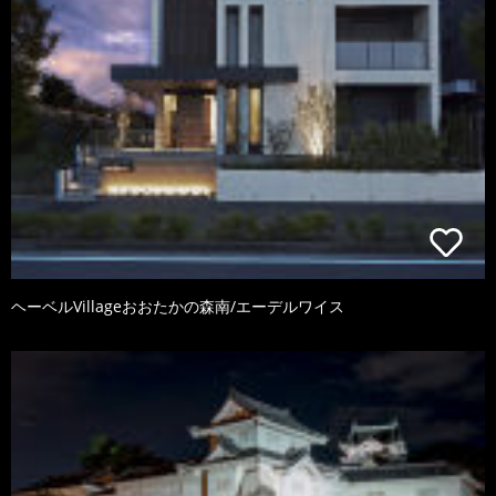
ヘーベルVillageおおたかの森南/エーデルワイス