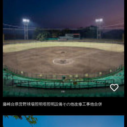
藤崎台県営野球場照明塔照明設備その他改修工事他合併