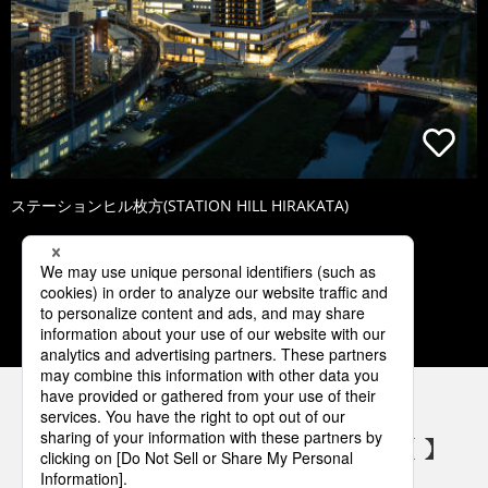
ステーションヒル枚方(STATION HILL HIRAKATA)
1
2
3
4
5
パナソニックの電気設備 SNSアカウント