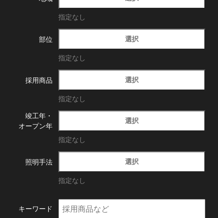
指定なし
選択
部位
指定なし
選択
採用商品
指定なし
竣工年・
選択
オープン年
指定なし
選択
照明手法
指定なし
キーワード