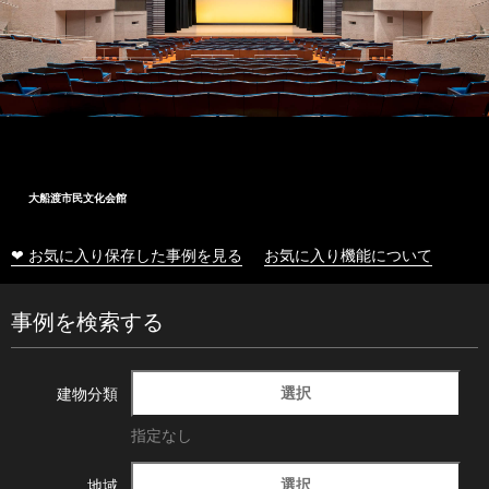
大船渡市民文化会館
❤ お気に入り保存した事例を見る
お気に入り機能について
事例を検索する
選択
建物分類
指定なし
選択
地域