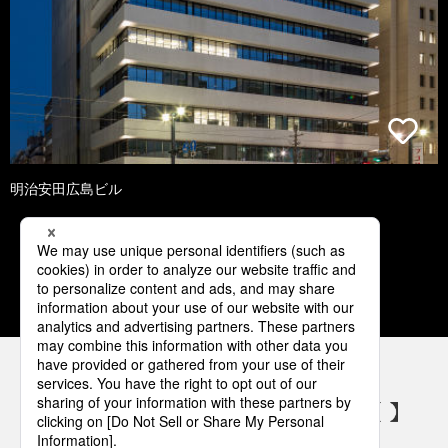
明治安田広島ビル
1
2
3
4
5
パナソニックの電気設備 SNSアカウント