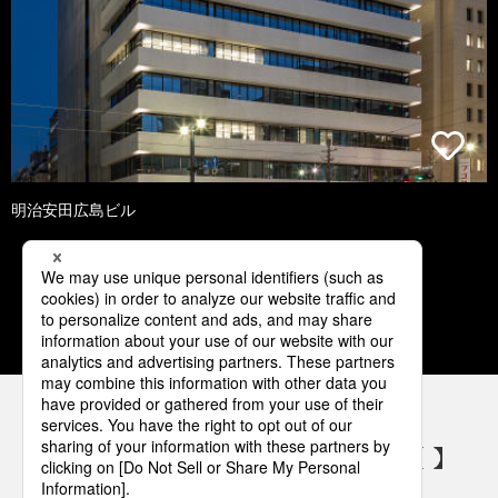
明治安田広島ビル
1
2
3
4
5
パナソニックの電気設備 SNSアカウント