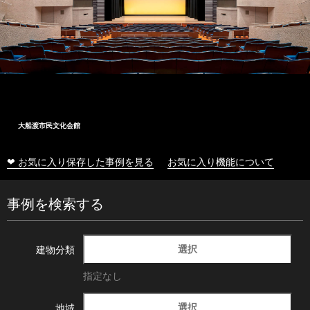
大船渡市民文化会館
❤ お気に入り保存した事例を見る
お気に入り機能について
事例を検索する
選択
建物分類
指定なし
選択
地域