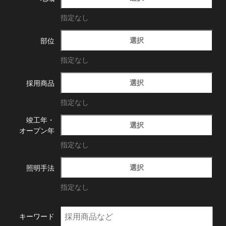
指定なし
選択
部位
指定なし
選択
採用商品
指定なし
竣工年・
選択
オープン年
指定なし
選択
照明手法
指定なし
キーワード