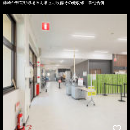
藤崎台県営野球場照明塔照明設備その他改修工事他合併