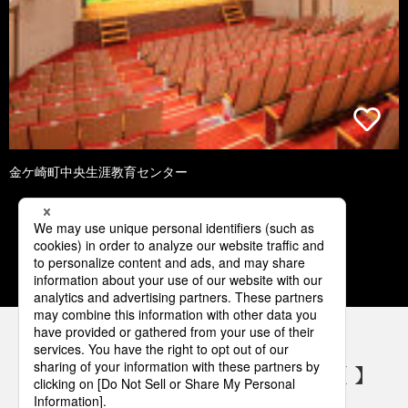
金ケ崎町中央生涯教育センター
1
2
3
4
5
パナソニックの電気設備 SNSアカウント