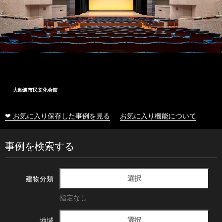
大船渡市民文化会館
❤ お気に入り保存した事例を見る
お気に入り機能について
事例を検索する
選択
建物分類
指定なし
選択
地域