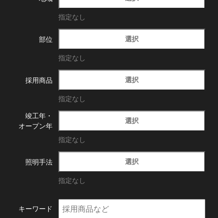
指定なし
選択
部位
指定なし
選択
採用商品
指定なし
竣工年・
選択
オープン年
指定なし
選択
照明手法
指定なし
キーワード