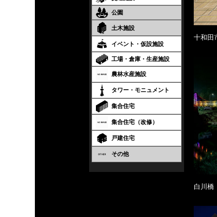
公園
土木施設
十和田
イベント・仮設施設
工場・倉庫・生産施設
農林水産施設
タワー・モニュメント
集合住宅
集合住宅（改修）
戸建住宅
その他
白川橋