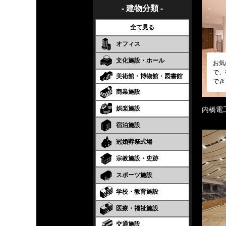
- 建物分類 -
全て見る
オフィス
文化施設・ホール
お気
で、
美術館・博物館・図書館
でき
商業施設
娯楽施設
内橋電
宿泊施設
冠婚葬祭式場
宗教施設・史跡
スポーツ施設
学校・教育施設
医療・福祉施設
交通施設