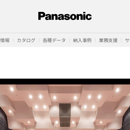
品情報
カタログ
各種データ
納入事例
業務支援
サ