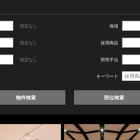
指定なし
地域
指定なし
採用商品
指定なし
照明手法
キーワード
物件検索
部位検索