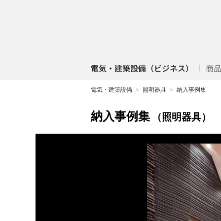
電気・建築設備（ビジネス）
商
電気・建築設備
照明器具
納入事例集
納入事例集
（照明器具）