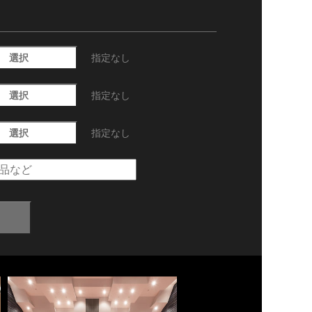
選択
指定なし
選択
指定なし
選択
指定なし