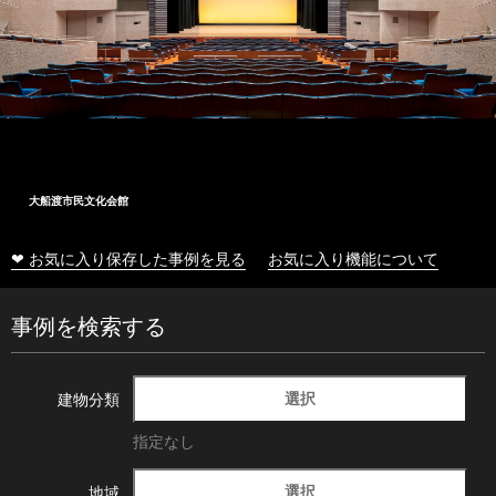
大船渡市民文化会館
❤ お気に入り保存した事例を見る
お気に入り機能について
事例を検索する
選択
建物分類
指定なし
選択
地域