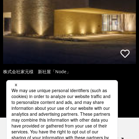
株式会社家元様 新社屋「Node」
2
3
4
5
6
パナソニックの電気設備 SNSアカウント