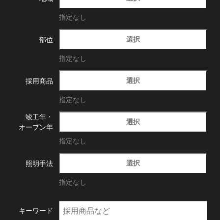
指定なし
選択
部位
指定なし
選択
採用商品
指定なし
竣工年・
選択
オープン年
指定なし
選択
照明手法
指定なし
キーワード