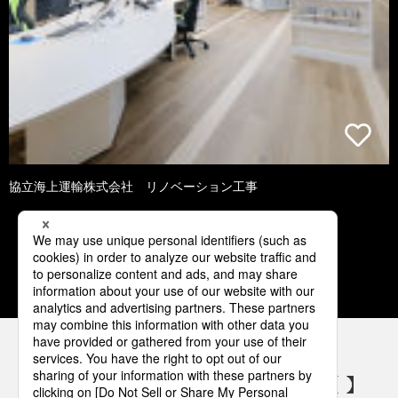
協立海上運輸株式会社 リノベーション工事
4
5
6
7
8
パナソニックの電気設備 SNSアカウント