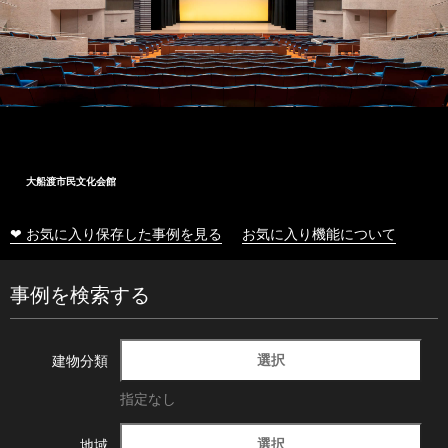
大船渡市民文化会館
❤ お気に入り保存した事例を見る
お気に入り機能について
事例を検索する
選択
建物分類
指定なし
選択
地域