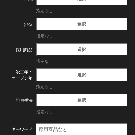
指定なし
選択
部位
指定なし
選択
採用商品
指定なし
竣工年・
選択
オープン年
指定なし
選択
照明手法
指定なし
キーワード