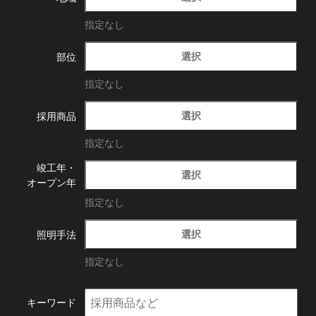
指定なし
選択
部位
指定なし
選択
採用商品
指定なし
竣工年・
選択
オープン年
指定なし
選択
照明手法
指定なし
キーワード