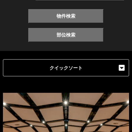
物件検索
部位検索
クイックソート