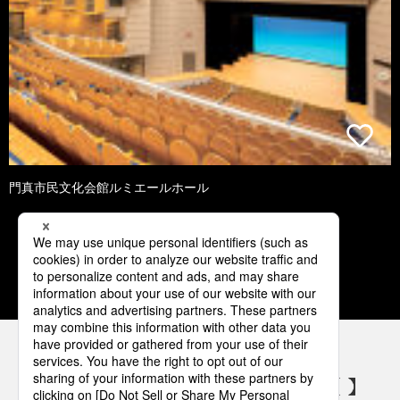
門真市民文化会館ルミエールホール
1
2
3
4
5
パナソニックの電気設備 SNSアカウント