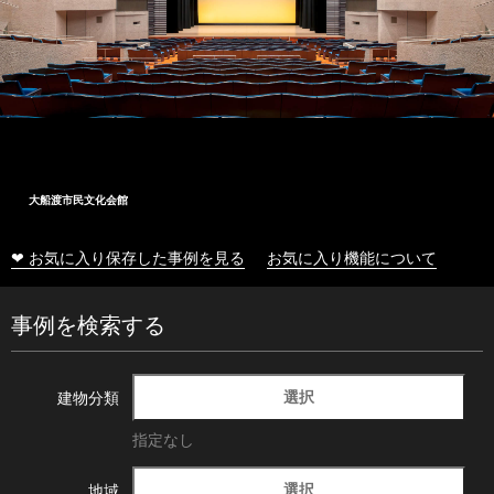
大船渡市民文化会館
❤ お気に入り保存した事例を見る
お気に入り機能について
事例を検索する
選択
建物分類
指定なし
選択
地域