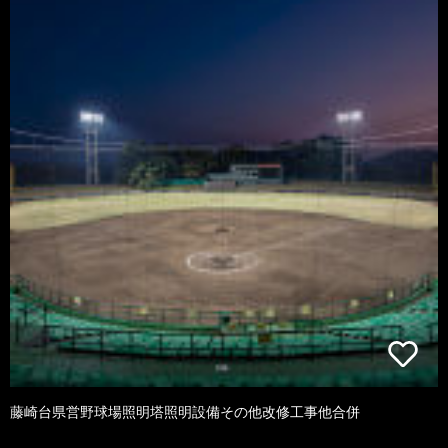
藤崎台県営野球場照明塔照明設備その他改修工事他合併