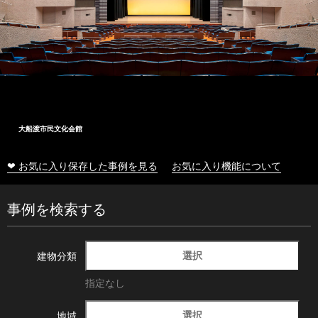
大船渡市民文化会館
❤ お気に入り保存した事例を見る
お気に入り機能について
事例を検索する
選択
建物分類
指定なし
選択
地域