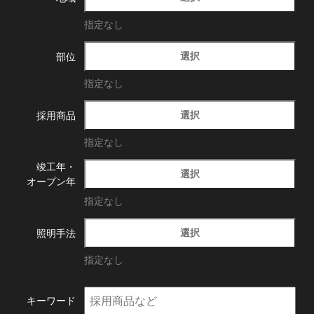
指定なし
選択
部位
指定なし
選択
採用商品
指定なし
竣工年・
選択
オープン年
指定なし
選択
照明手法
指定なし
キーワード