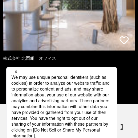
株式会社 北岡組 オフィス
1
2
3
4
5
パナソニックの電気設備 SNSアカウント