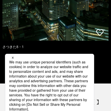
さつきた8・1
1
2
3
4
5
パナソニックの電気設備 SNSアカウント