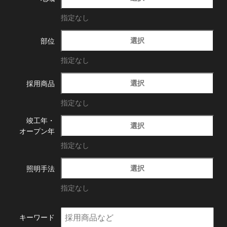
指定なし
選択
部位
指定なし
選択
採用商品
指定なし
竣工年・
選択
オープン年
指定なし
選択
照明手法
指定なし
キーワード