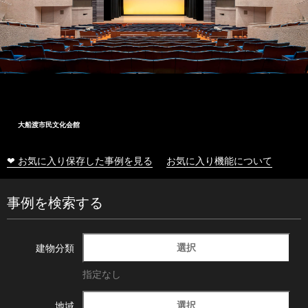
大船渡市民文化会館
❤ お気に入り保存した事例を見る
お気に入り機能について
事例を検索する
選択
建物分類
指定なし
選択
地域