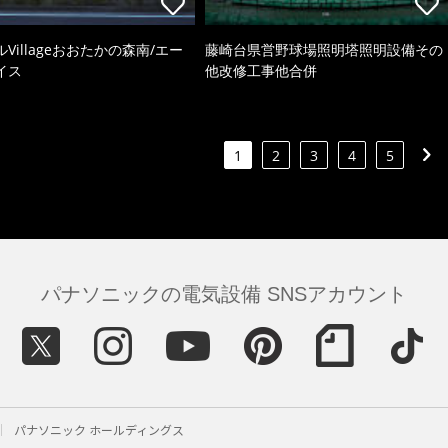
Villageおおたかの森南/エー
藤崎台県営野球場照明塔照明設備その
イス
他改修工事他合併
1
2
3
4
5
パナソニックの電気設備 SNSアカウント
パナソニック ホールディングス