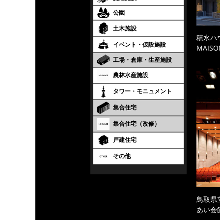
公園
土木施設
積水ハ
イベント・仮設施設
MAISO
工場・倉庫・生産施設
農林水産施設
タワー・モニュメント
集合住宅
集合住宅（改修）
戸建住宅
その他
鳥取県
あい会