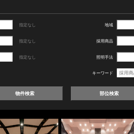
指定なし
地域
指定なし
採用商品
指定なし
照明手法
キーワード
物件検索
部位検索