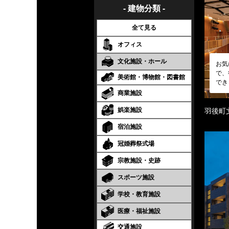
- 建物分類 -
全て見る
オフィス
文化施設・ホール
お気
で、
美術館・博物館・図書館
でき
商業施設
娯楽施設
羽後町
宿泊施設
冠婚葬祭式場
宗教施設・史跡
スポーツ施設
学校・教育施設
医療・福祉施設
交通施設