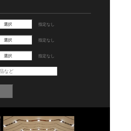
選択
指定なし
選択
指定なし
選択
指定なし