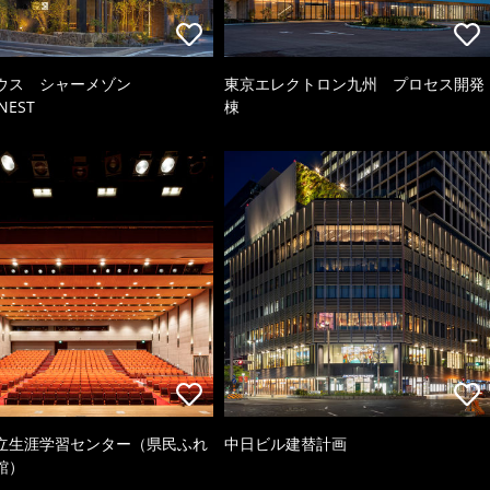
ウス シャーメゾン
東京エレクトロン九州 プロセス開発
NEST
棟
立生涯学習センター（県民ふれ
中日ビル建替計画
館）