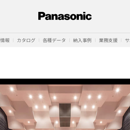
品情報
カタログ
各種データ
納入事例
業務支援
サ