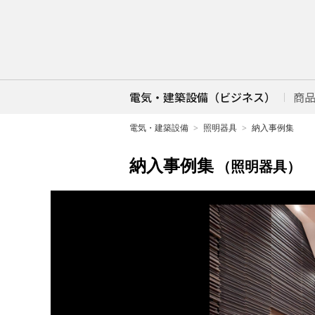
電気・建築設備（ビジネス）
商
電気・建築設備
照明器具
納入事例集
納入事例集
（照明器具）