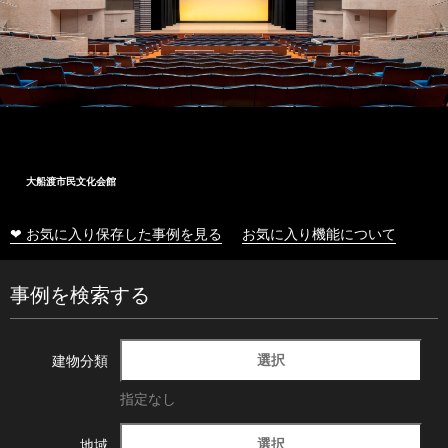
大船渡市民文化会館
❤ お気に入り保存した事例を見る
お気に入り機能について
事例を検索する
選択
建物分類
指定なし
選択
地域