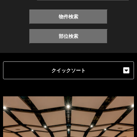
物件検索
部位検索
クイックソート