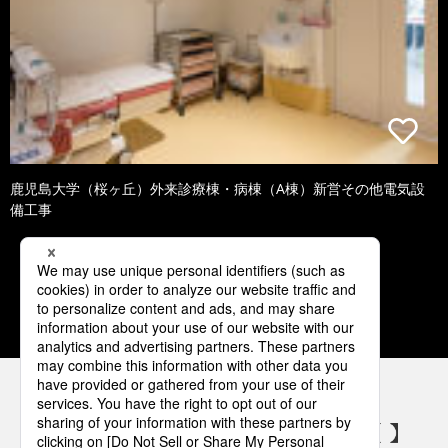
鹿児島大学（桜ヶ丘）外来診療棟・病棟（A棟）新営その他電気設
備工事
1
2
3
4
5
パナソニックの電気設備 SNSアカウント