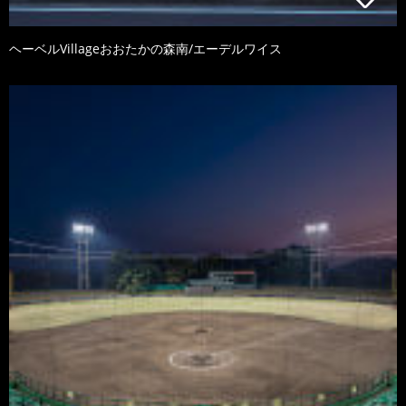
ヘーベルVillageおおたかの森南/エーデルワイス