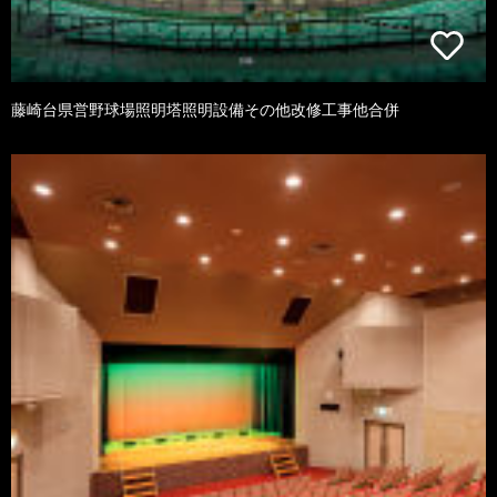
藤崎台県営野球場照明塔照明設備その他改修工事他合併