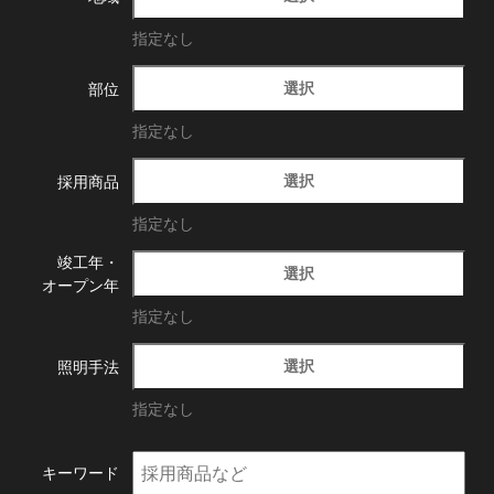
指定なし
選択
部位
指定なし
選択
採用商品
指定なし
竣工年・
選択
オープン年
指定なし
選択
照明手法
指定なし
キーワード