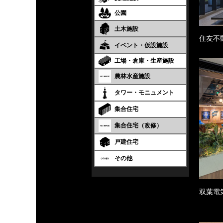
公園
土木施設
住友不
イベント・仮設施設
工場・倉庫・生産施設
農林水産施設
タワー・モニュメント
集合住宅
集合住宅（改修）
戸建住宅
その他
双葉電