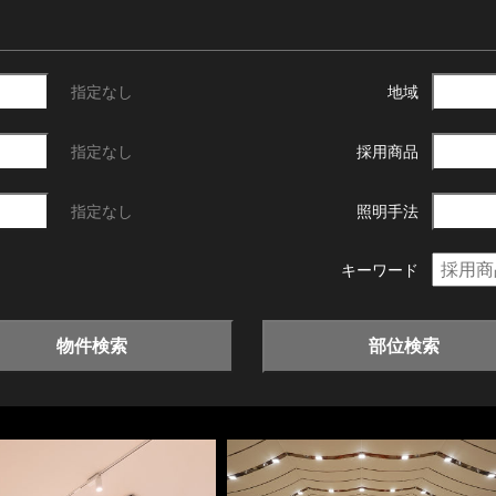
指定なし
地域
指定なし
採用商品
指定なし
照明手法
キーワード
物件検索
部位検索