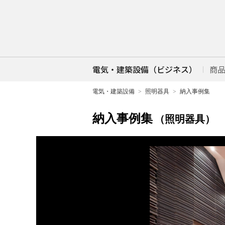
電気・建築設備（ビジネス）
商
電気・建築設備
照明器具
納入事例集
納入事例集
（照明器具）