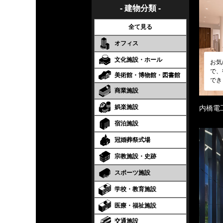
- 建物分類 -
全て見る
オフィス
文化施設・ホール
お気
で、
美術館・博物館・図書館
でき
商業施設
娯楽施設
内橋電
宿泊施設
冠婚葬祭式場
宗教施設・史跡
スポーツ施設
学校・教育施設
医療・福祉施設
交通施設