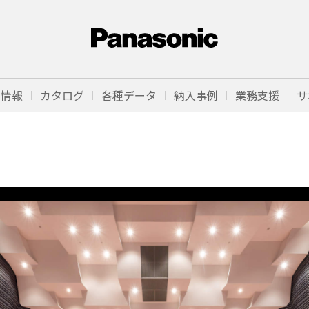
品情報
カタログ
各種データ
納入事例
業務支援
サ