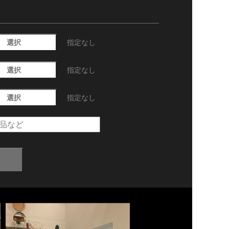
選択
指定なし
選択
指定なし
選択
指定なし