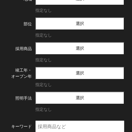
指定なし
選択
部位
指定なし
選択
採用商品
指定なし
竣工年・
選択
オープン年
指定なし
選択
照明手法
指定なし
キーワード