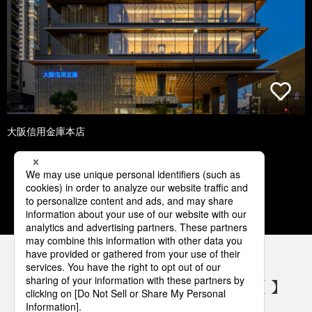
大阪信用金庫本店
1
2
3
4
5
パナソニックの電気設備 SNSアカウント