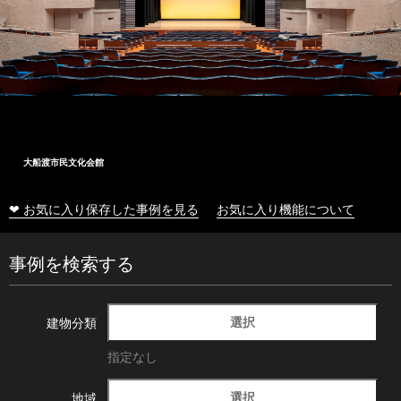
大船渡市民文化会館
❤ お気に入り保存した事例を見る
お気に入り機能について
事例を検索する
選択
建物分類
指定なし
選択
地域