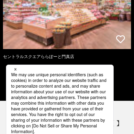
セントラルスクエアららぽーと門真店
1
2
3
4
5
パナソニックの電気設備 SNSアカウント