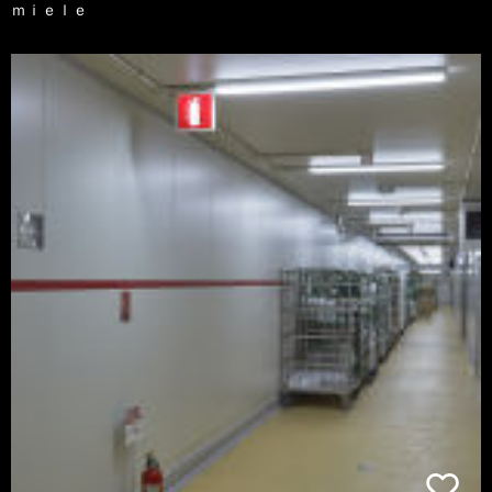
ｍｉｅｌｅ