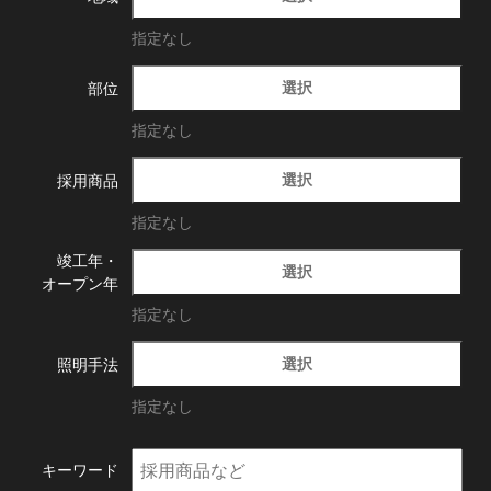
指定なし
選択
部位
指定なし
選択
採用商品
指定なし
竣工年・
選択
オープン年
指定なし
選択
照明手法
指定なし
キーワード