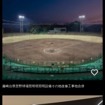
藤崎台県営野球場照明塔照明設備その他改修工事他合併