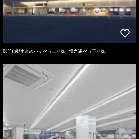
関門自動車道めかりPA（上り線）壇之浦PA（下り線）