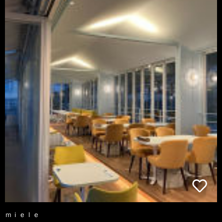
ｍｉｅｌｅ