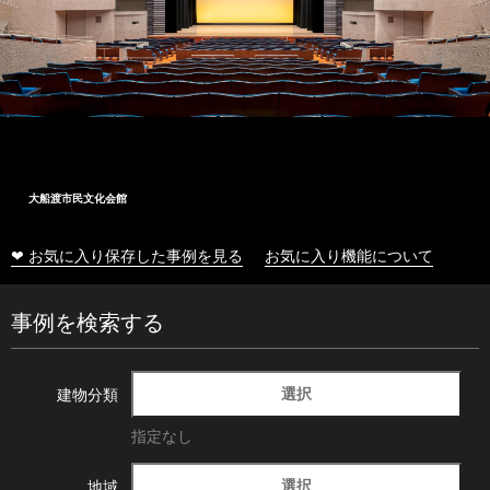
大船渡市民文化会館
❤ お気に入り保存した事例を見る
お気に入り機能について
事例を検索する
選択
建物分類
指定なし
選択
地域