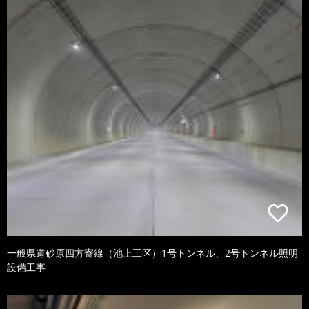
一般県道砂原四方寄線（池上工区）1号トンネル、2号トンネル照明
設備工事