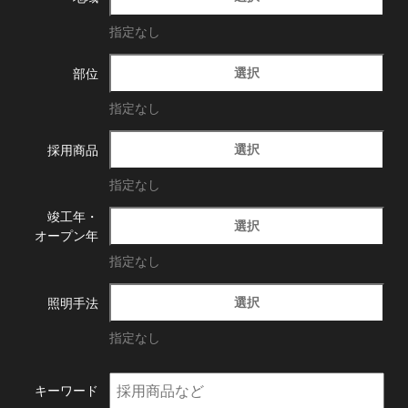
指定なし
選択
部位
指定なし
選択
採用商品
指定なし
竣工年・
選択
オープン年
指定なし
選択
照明手法
指定なし
キーワード