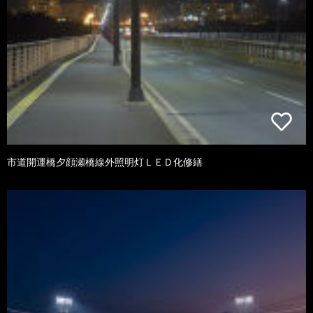
市道開運橋夕顔瀬橋線外照明灯ＬＥＤ化修繕