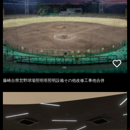
藤崎台県営野球場照明塔照明設備その他改修工事他合併