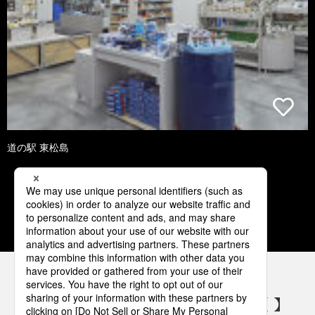
道の駅 東松島
1
2
3
4
5
パナソニックの電気設備 SNSアカウント