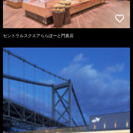
セントラルスクエアららぽーと門真店