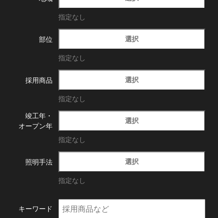
指定なし
選択
部位
指定なし
選択
採用商品
指定なし
竣工年・
選択
オープン年
指定なし
選択
照明手法
指定なし
キーワード