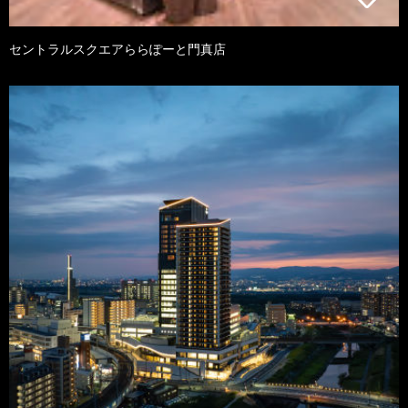
セントラルスクエアららぽーと門真店