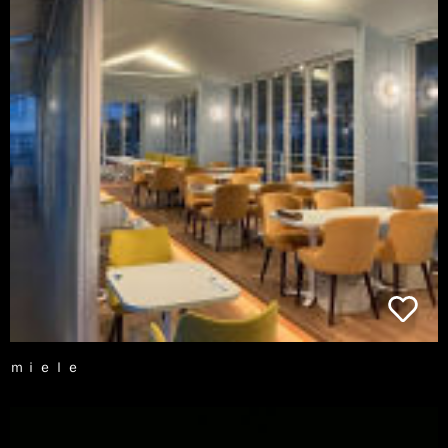
ｍｉｅｌｅ