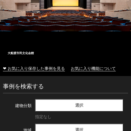
大船渡市民文化会館
❤ お気に入り保存した事例を見る
お気に入り機能について
事例を検索する
選択
建物分類
指定なし
選択
地域