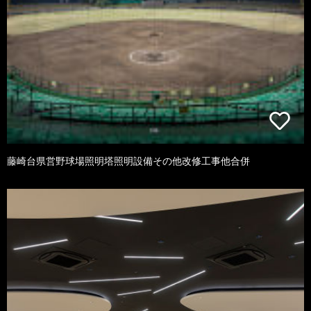
藤崎台県営野球場照明塔照明設備その他改修工事他合併