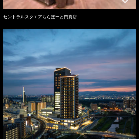
セントラルスクエアららぽーと門真店