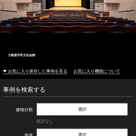
大船渡市民文化会館
❤ お気に入り保存した事例を見る
お気に入り機能について
事例を検索する
選択
建物分類
指定なし
選択
地域