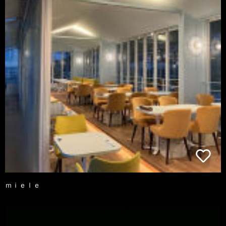
ｍｉｅｌｅ