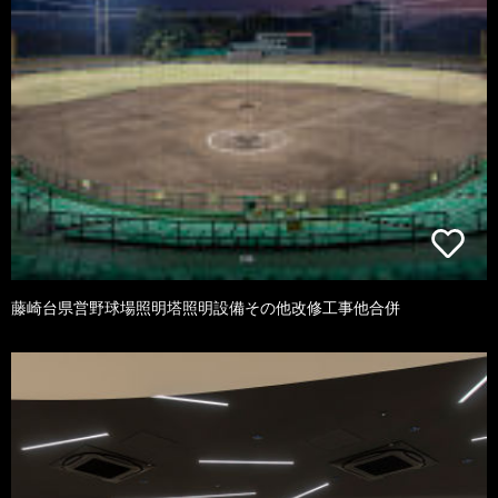
藤崎台県営野球場照明塔照明設備その他改修工事他合併