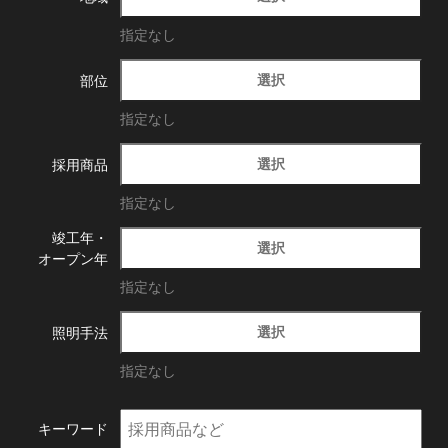
指定なし
選択
部位
指定なし
選択
採用商品
指定なし
竣工年・
選択
オープン年
指定なし
選択
照明手法
指定なし
キーワード