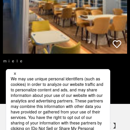
ｍｉｅｌｅ
1
2
3
4
5
パナソニックの電気設備 SNSアカウント