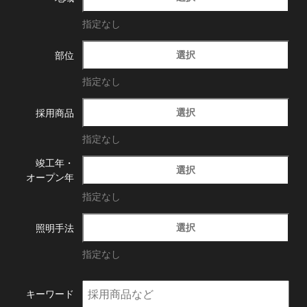
指定なし
選択
部位
指定なし
選択
採用商品
指定なし
竣工年・
選択
オープン年
指定なし
選択
照明手法
指定なし
キーワード