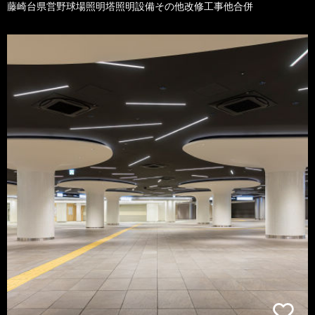
藤崎台県営野球場照明塔照明設備その他改修工事他合併