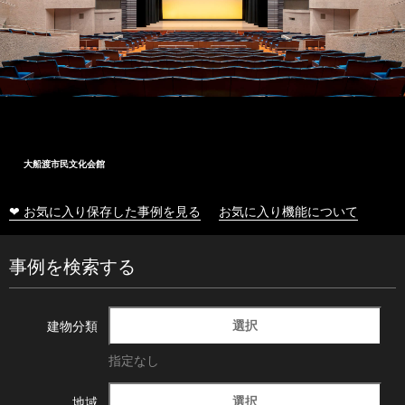
大船渡市民文化会館
❤ お気に入り保存した事例を見る
お気に入り機能について
事例を検索する
選択
建物分類
指定なし
選択
地域