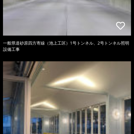
一般県道砂原四方寄線（池上工区）1号トンネル、2号トンネル照明
設備工事