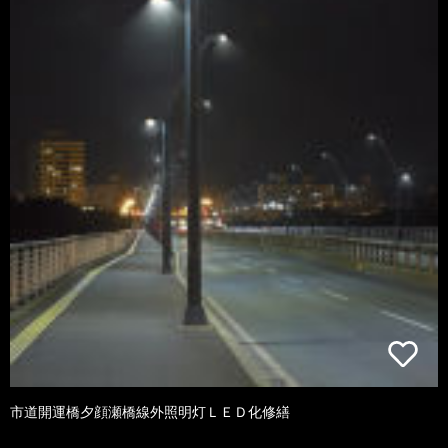
市道開運橋夕顔瀬橋線外照明灯ＬＥＤ化修繕