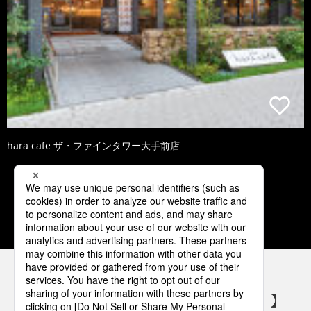
hara cafe ザ・ファインタワー大手前店
2
3
4
5
6
パナソニックの電気設備 SNSアカウント