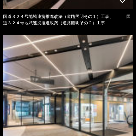
国道３２４号地域連携推進改築（道路照明その１）工事、 国
道３２４号地域連携推進改築（道路照明その２）工事