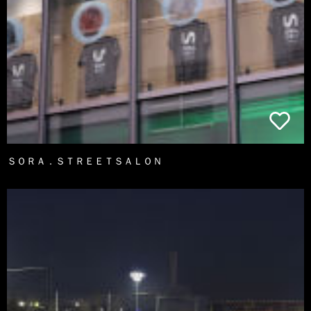
ＳＯＲＡ．ＳＴＲＥＥＴＳＡＬＯＮ