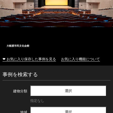
大船渡市民文化会館
❤ お気に入り保存した事例を見る
お気に入り機能について
事例を検索する
選択
建物分類
指定なし
選択
地域