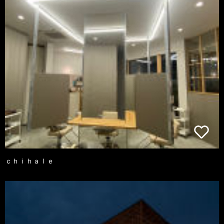
ｃｈｉｈａｌｅ