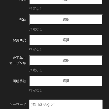
指定なし
選択
部位
指定なし
選択
採用商品
指定なし
竣工年・
選択
オープン年
指定なし
選択
照明手法
指定なし
キーワード