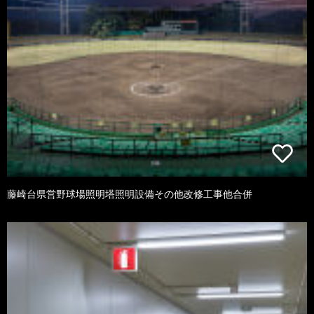
藤崎台県営野球場照明塔照明設備その他改修工事他合併