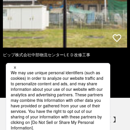
ピップ株式会社中部物流センターLＥＤ改修工事
1
2
3
4
パナソニックの電気設備 SNSアカウント