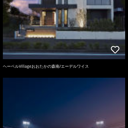
ヘーベルVillageおおたかの森南/エーデルワイス