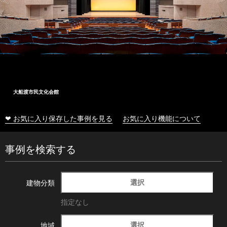
大船渡市民文化会館
❤ お気に入り保存した事例を見る
お気に入り機能について
事例を検索する
選択
建物分類
指定なし
選択
地域