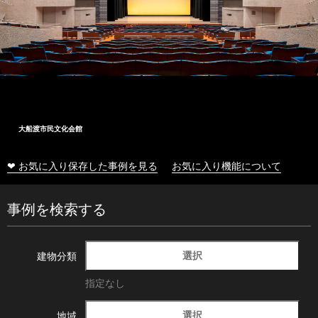
大船渡市民文化会館
❤ お気に入り保存した事例を見る
お気に入り機能について
事例を検索する
選択
建物分類
指定なし
選択
地域