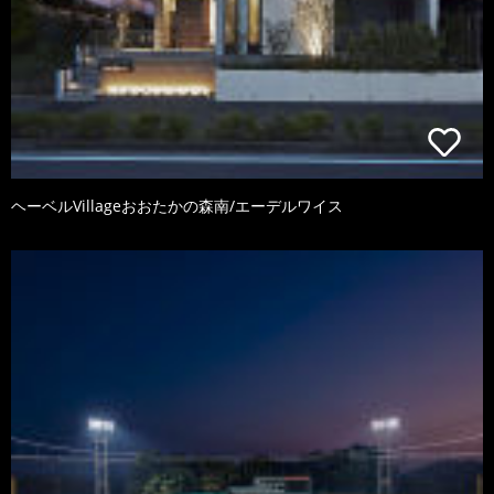
ヘーベルVillageおおたかの森南/エーデルワイス