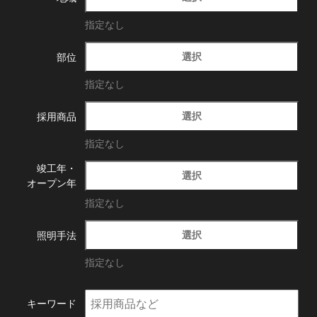
指定なし
選択
部位
指定なし
選択
採用商品
指定なし
竣工年・
選択
オープン年
指定なし
選択
照明手法
指定なし
キーワード