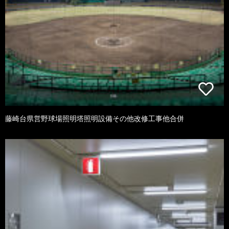
藤崎台県営野球場照明塔照明設備その他改修工事他合併