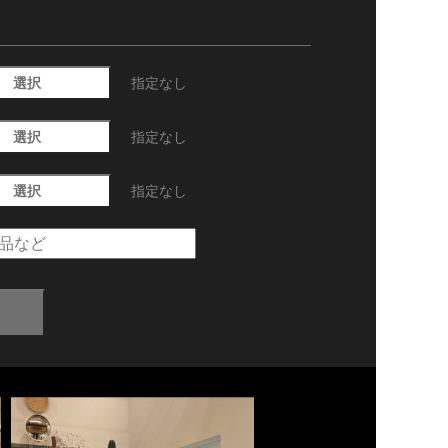
選択
指定なし
選択
指定なし
選択
指定なし