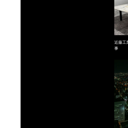
近藤工
事