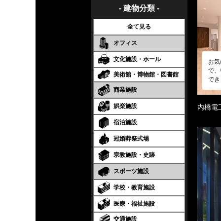
- 建物分類 -
全て見る
オフィス
文化施設・ホール
お気
で、
美術館・博物館・図書館
でき
商業施設
娯楽施設
内橋電
宿泊施設
冠婚葬祭式場
宗教施設・史跡
スポーツ施設
学校・教育施設
医療・福祉施設
交通施設