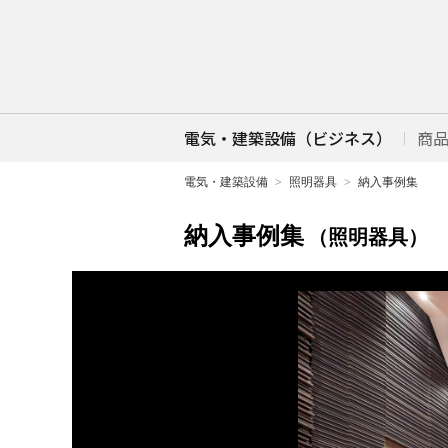
電気・建築設備（ビジネス）
商
電気・建築設備
照明器具
納入事例集
納入事例集
（照明器具）