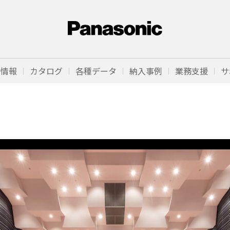
品情報
カタログ
各種データ
納入事例
業務支援
サ