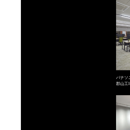
パナソ
郡山工