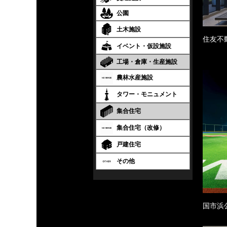
公園
土木施設
住友不
イベント・仮設施設
工場・倉庫・生産施設
農林水産施設
タワー・モニュメント
集合住宅
集合住宅（改修）
戸建住宅
その他
国市浜