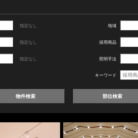
指定なし
地域
指定なし
採用商品
指定なし
照明手法
キーワード
物件検索
部位検索