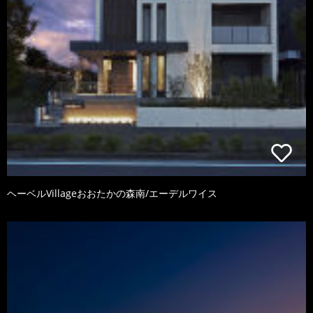
ヘーベルVillageおおたかの森南/エーデルワイス