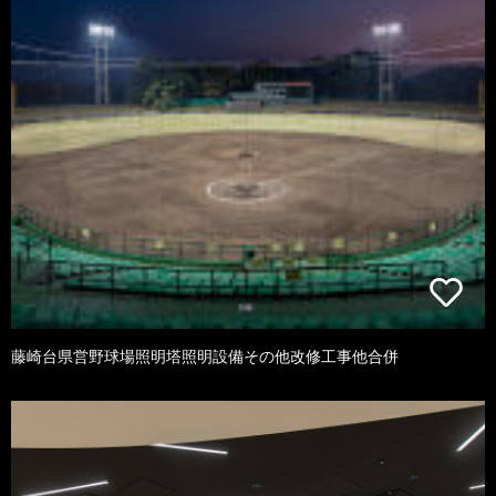
藤崎台県営野球場照明塔照明設備その他改修工事他合併