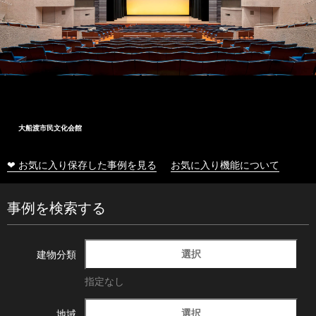
大船渡市民文化会館
❤ お気に入り保存した事例を見る
お気に入り機能について
事例を検索する
選択
建物分類
指定なし
選択
地域