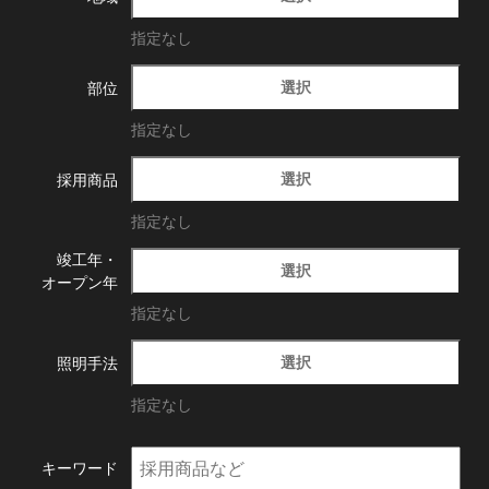
指定なし
選択
部位
指定なし
選択
採用商品
指定なし
竣工年・
選択
オープン年
指定なし
選択
照明手法
指定なし
キーワード