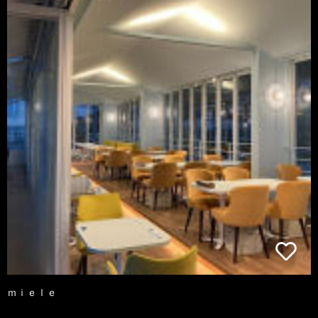
ｍｉｅｌｅ