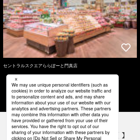
セントラルスクエアららぽーと門真店
1
2
3
4
5
パナソニックの電気設備 SNSアカウント