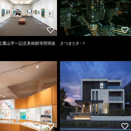
立鷹山宇一記念美術館等照明改
さつきた8・1