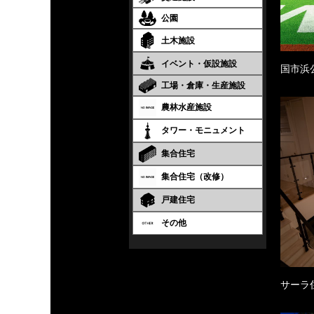
公園
土木施設
イベント・仮設施設
国市浜
工場・倉庫・生産施設
農林水産施設
タワー・モニュメント
集合住宅
集合住宅（改修）
戸建住宅
その他
サーラ