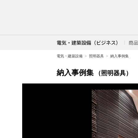
電気・建築設備（ビジネス）
商
電気・建築設備
照明器具
納入事例集
納入事例集
（照明器具）