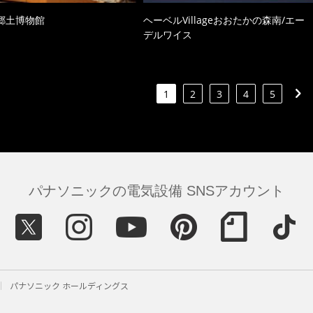
郷土博物館
ヘーベルVillageおおたかの森南/エー
デルワイス
1
2
3
4
5
パナソニックの電気設備 SNSアカウント
パナソニック ホールディングス