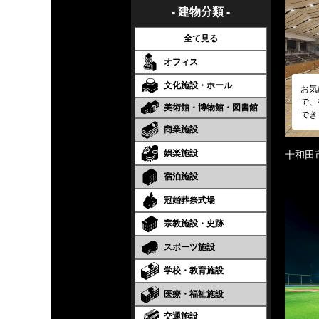
- 建物分類 -
全て見る
オフィス
文化施設・ホール
お気
で、
美術館・博物館・図書館
でき
商業施設
娯楽施設
十和田
宿泊施設
冠婚葬祭式場
宗教施設・史跡
スポーツ施設
学校・教育施設
医療・福祉施設
交通施設