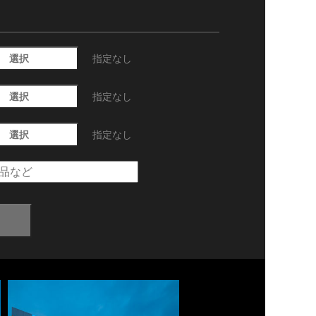
選択
指定なし
選択
指定なし
選択
指定なし