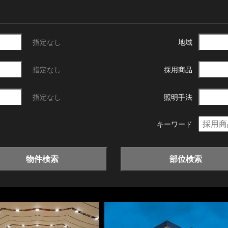
指定なし
地域
指定なし
採用商品
指定なし
照明手法
キーワード
物件検索
部位検索