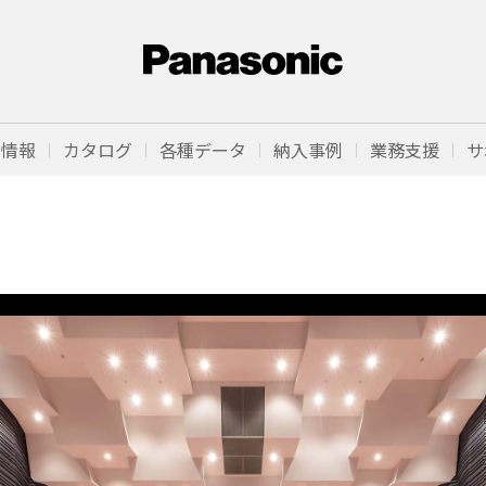
品情報
カタログ
各種データ
納入事例
業務支援
サ