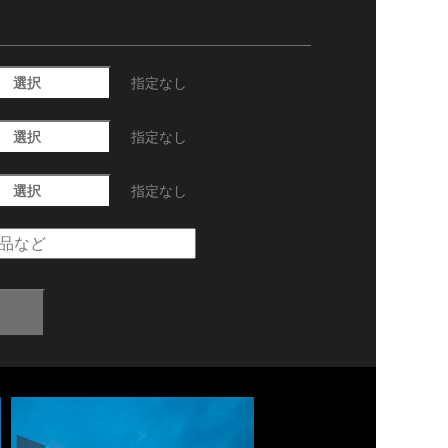
選択
指定なし
選択
指定なし
選択
指定なし