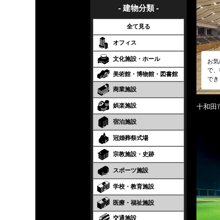
- 建物分類 -
全て見る
オフィス
文化施設・ホール
お気
で、
美術館・博物館・図書館
でき
商業施設
娯楽施設
十和田
宿泊施設
冠婚葬祭式場
宗教施設・史跡
スポーツ施設
学校・教育施設
医療・福祉施設
交通施設