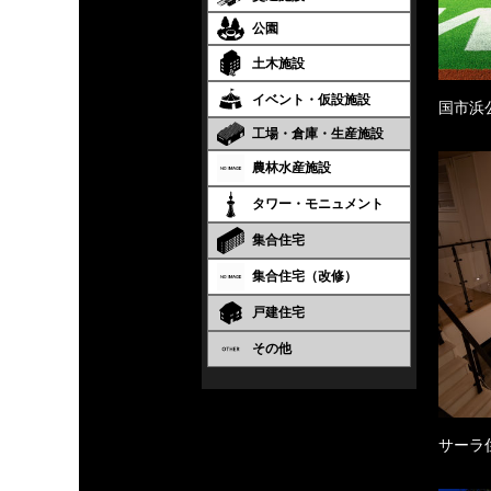
公園
土木施設
イベント・仮設施設
国市浜
工場・倉庫・生産施設
農林水産施設
タワー・モニュメント
集合住宅
集合住宅（改修）
戸建住宅
その他
サーラ