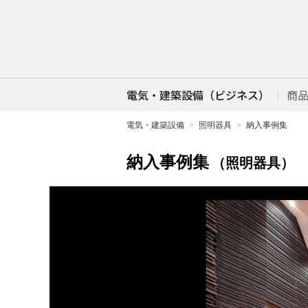
電気・建築設備（ビジネス）
商
電気・建築設備
照明器具
納入事例集
納入事例集
（照明器具）