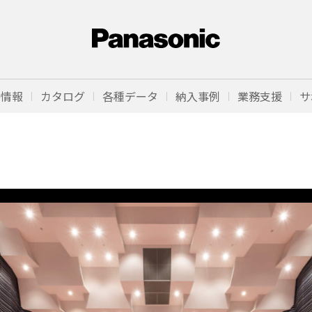
品情報
カタログ
各種データ
納入事例
業務支援
サ