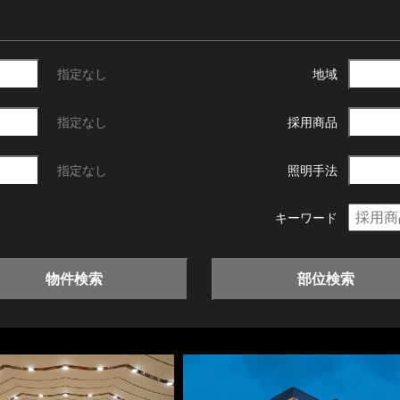
指定なし
地域
指定なし
採用商品
指定なし
照明手法
キーワード
物件検索
部位検索