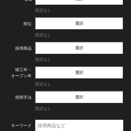
指定なし
選択
部位
指定なし
選択
採用商品
指定なし
竣工年・
選択
オープン年
指定なし
選択
照明手法
指定なし
キーワード