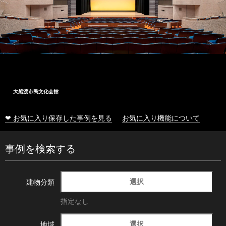
大船渡市民文化会館
❤ お気に入り保存した事例を見る
お気に入り機能について
事例を検索する
選択
建物分類
指定なし
選択
地域