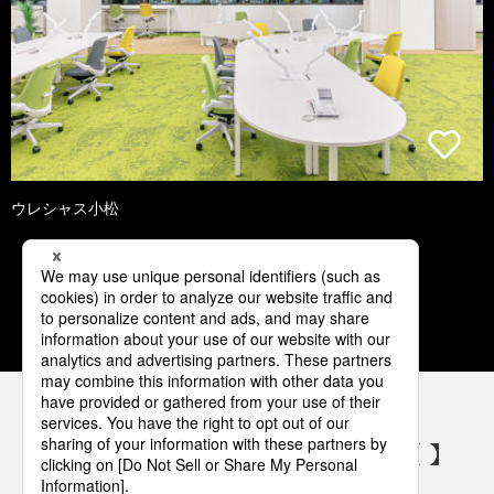
ウレシャス小松
1
2
3
4
5
パナソニックの電気設備 SNSアカウント