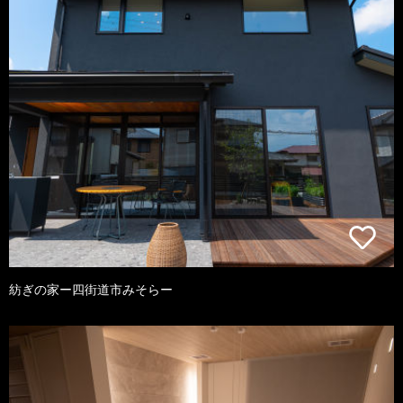
紡ぎの家ー四街道市みそらー