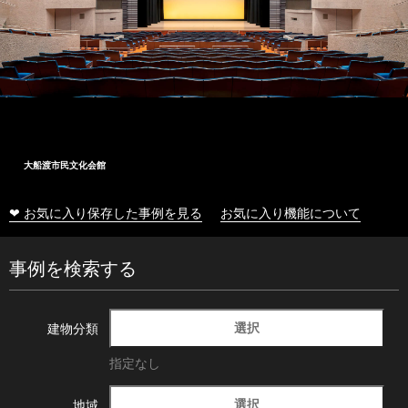
大船渡市民文化会館
❤ お気に入り保存した事例を見る
お気に入り機能について
事例を検索する
選択
建物分類
指定なし
選択
地域