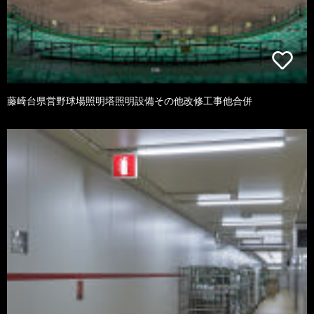
藤崎台県営野球場照明塔照明設備その他改修工事他合併