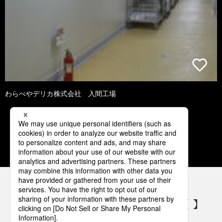
わらべやデリカ株式会社 入間工場
1
2
3
4
5
パナソニックの電気設備 SNSアカウント