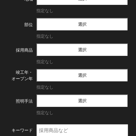
指定なし
選択
部位
指定なし
選択
採用商品
指定なし
竣工年・
選択
オープン年
指定なし
選択
照明手法
指定なし
キーワード