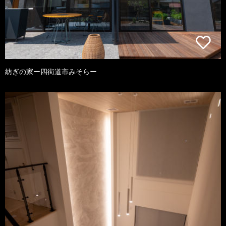
紡ぎの家ー四街道市みそらー