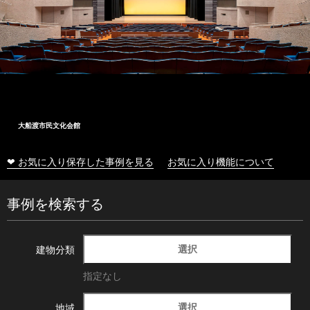
大船渡市民文化会館
❤ お気に入り保存した事例を見る
お気に入り機能について
事例を検索する
選択
建物分類
指定なし
選択
地域