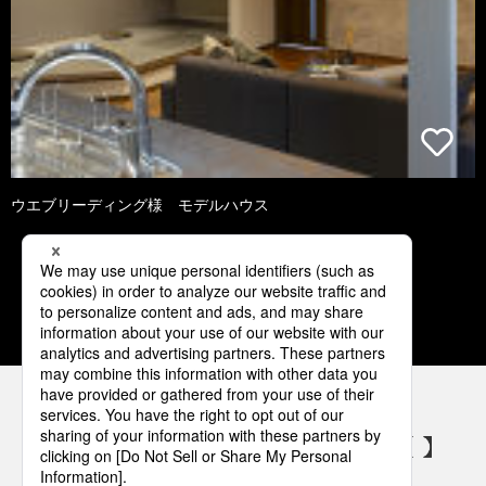
ウエブリーディング様 モデルハウス
1
2
3
4
5
パナソニックの電気設備 SNSアカウント