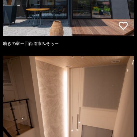
紡ぎの家ー四街道市みそらー