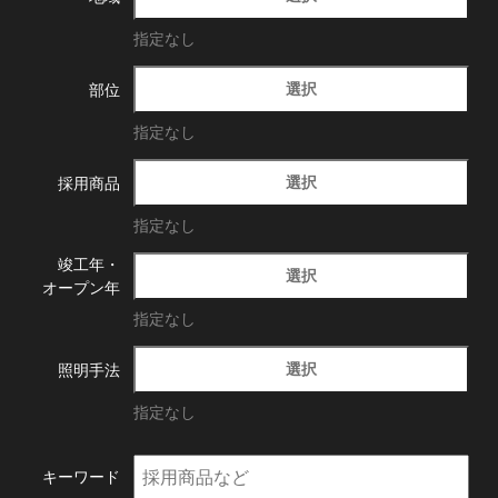
指定なし
選択
部位
指定なし
選択
採用商品
指定なし
竣工年・
選択
オープン年
指定なし
選択
照明手法
指定なし
キーワード